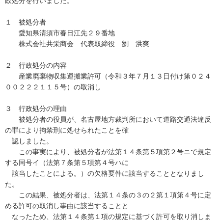
政処分を行いました。
１ 被処分者
愛知県清須市春日江先２９番地
株式会社共栄商会 代表取締役 劉 洪爽
２ 行政処分の内容
産業廃棄物収集運搬業許可（令和３年７月１３日付け第０２４
００２２２１１５号）の取消し
３ 行政処分の理由
被処分者の役員が、名古屋地方裁判所において道路交通法違反
の罪により拘禁刑に処せられたことを確
認しました。
この事実により、被処分者が法第１４条第５項第２号ニで規定
する同号イ（法第７条第５項第４号ハに
該当したことによる。）の欠格要件に該当することとなりまし
た。
この結果、被処分者は、法第１４条の３の２第１項第４号に定
める許可の取消し事由に該当することと
なったため、法第１４条第１項の規定に基づく許可を取り消しま