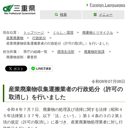
Foreign Languages
検索
メニュー
三重県公式ウェブ
サイト
現在位置：
トップページ
>
くらし・環境
>
廃棄物とリサイクル
>
産業廃棄物
>
行政処分
>
産業廃棄物収集運搬業者の行政処分（許可の取消し）を行いました
担当所属：
県庁の組織一覧 >
環境生活部
>
廃棄物対策課
>
廃棄物規制・審査班
令和08年07月08日
産業廃棄物収集運搬業者の行政処分（許可の
取消し）を行いました
令和８年７月７日、廃棄物の処理及び清掃に関する法律（昭和４
５年法律第１３７号。以下「法」という。）第１４条の３の２第１
項の規定（許可の取消し）に基づき、産業廃棄物処理業者に対し行