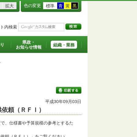
色の変更
拡大
標準
青
黄
黒
ト内検索
県政・
り
組織・業務
お知らせ情報
>
平成30年09月03日
供依頼（ＲＦＩ）
印刷する
で、仕様書や予算規模の参考とするた
依頼（ＲＦＩ）」をご覧ください。