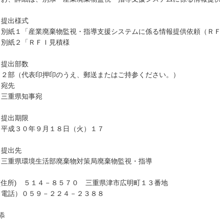
．提出様式
紙１「産業廃棄物監視・指導支援システムに係る情報提供依頼（ＲＦ
紙２「ＲＦＩ見積様
式
．提出部数
部（代表印押印のうえ、郵送またはご持参ください。）
．宛先
重県知事宛
．提出期限
成３０年９月１８日（火）１７
．提出先
重県環境生活部廃棄物対策局廃棄物監視・指導
住所) ５１４－８５７０ 三重県津
電話）０５９－２２４－２３８８
添