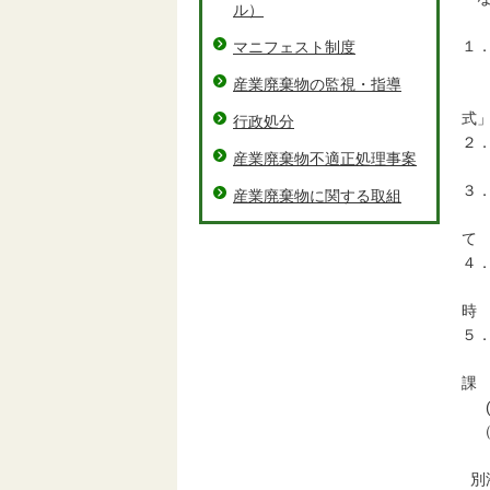
ル）
１
マニフェスト制度
別
産業廃棄物の監視・指導
別
行政処分
２
産業廃棄物不適正処理事案
２
３
産業廃棄物に関する取組
三
４
平
５
三
(
（
別