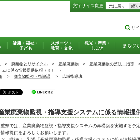
文字サイズ変更
元に戻す
縮小
サイ
健康・福祉・
スポーツ・
観光・産業・
犯
まちづく
子ども
教育・文化
しごと
境
>
廃棄物とリサイクル
>
産業廃棄物
>
産業廃棄物の監視・指導
テムに係る情報提供依頼（ＲＦＩ）
部
>
廃棄物監視・指導課
>
広域指導班
産業廃棄物監視・指導支援システムに係る情報提
重県では、産業廃棄物監視・指導支援システムの再構築を実施する予定
、情報提供をよろしくお願いします。
お、詳細は、別添「産業廃棄物監視・指導支援システムに係る情報提供