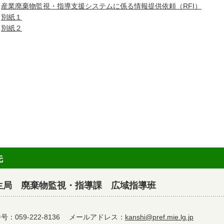
・
産業廃棄物監視・指導支援システムに係る情報提供依頼（RFI）
・
別紙１
・
別紙２
先
生局 廃棄物監視・指導課 広域指導班
：059-222-8136
メールアドレス：
kanshi@pref.mie.lg.jp