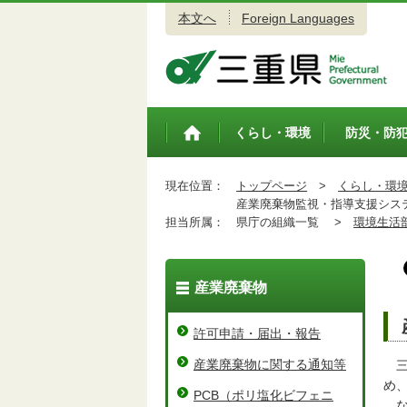
本文へ
Foreign Languages
三重県公式ウェブサイト
くらし・環境
防災・防
トップペ
ージ
現在位置：
トップページ
>
くらし・環
産業廃棄物監視・指導支援シス
担当所属：
県庁の組織一覧 >
環境生活
産業廃棄物
許可申請・届出・報告
産業廃棄物に関する通知等
三
め
PCB（ポリ塩化ビフェニ
な