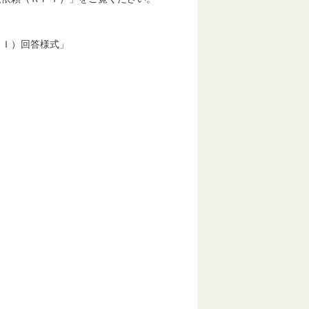
Ｉ）回答様式」
」
て
時
市広明町１３番地