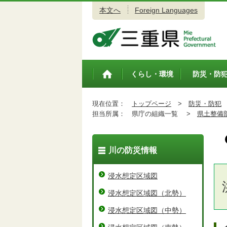
本文へ
Foreign Languages
三重県公式ウェブサイト
くらし・環境
防災・防
トップペ
ージ
現在位置：
トップページ
>
防災・防犯
担当所属：
県庁の組織一覧 >
県土整備
川の防災情報
浸水想定区域図
浸水想定区域図（北勢）
浸水想定区域図（中勢）