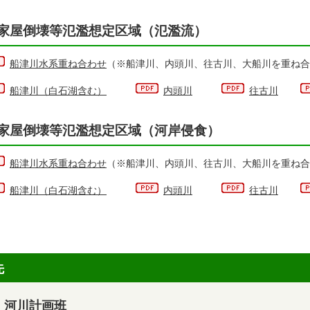
家屋倒壊等氾濫想定区域（氾濫流）
船津川水系重ね合わせ
（※船津川、内頭川、往古川、大船川を重ね合
船津川（白石湖含む）
内頭川
往古川
家屋倒壊等氾濫想定区域（河岸侵食）
船津川水系重ね合わせ
（※船津川、内頭川、往古川、大船川を重ね合
船津川（白石湖含む）
内頭川
往古川
先
 河川計画班