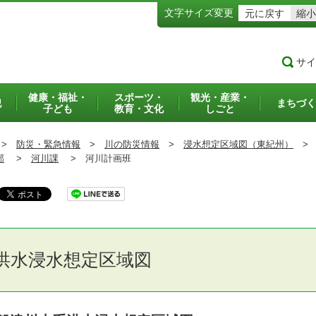
文字サイズ変更
元に戻す
縮小
サイ
健康・福祉・
スポーツ・
観光・産業・
犯
まちづく
子ども
教育・文化
しごと
>
防災・緊急情報
>
川の防災情報
>
浸水想定区域図（東紀州）
>
部
>
河川課
>
河川計画班
洪水浸水想定区域図