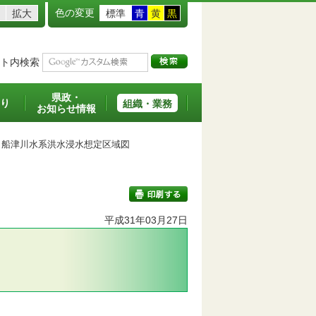
色の変更
拡大
標準
青
黄
黒
ト内検索
県政・
り
組織・業務
お知らせ情報
船津川水系洪水浸水想定区域図
平成31年03月27日
印刷する