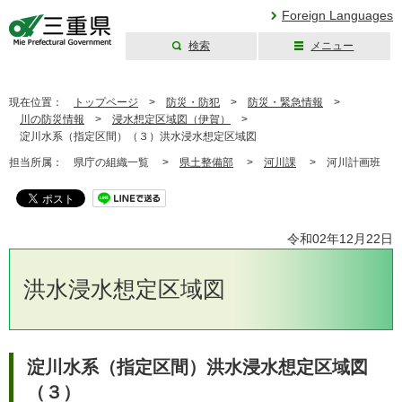
Foreign Languages
検索
メニュー
三重県公式ウェブ
サイト
現在位置：
トップページ
>
防災・防犯
>
防災・緊急情報
>
川の防災情報
>
浸水想定区域図（伊賀）
>
淀川水系（指定区間）（３）洪水浸水想定区域図
担当所属：
県庁の組織一覧 >
県土整備部
>
河川課
>
河川計画班
令和02年12月22日
洪水浸水想定区域図
淀川水系（指定区間）洪水浸水想定区域図
（３）