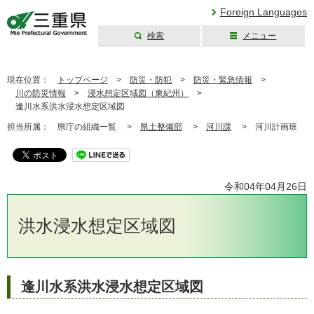
Foreign Languages
検索
メニュー
三重県公式ウェブ
サイト
現在位置：
トップページ
>
防災・防犯
>
防災・緊急情報
>
川の防災情報
>
浸水想定区域図（東紀州）
>
逢川水系洪水浸水想定区域図
担当所属：
県庁の組織一覧 >
県土整備部
>
河川課
>
河川計画班
令和04年04月26日
洪水浸水想定区域図
逢川水系洪水浸水想定区域図