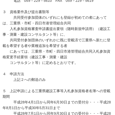
電話 059－229－5610 FAX 059－229－5619
３ 資格要件及び提出書類等
共同受付参加団体のいずれにも登録が初めての者にあって
は、三重県・市町・四日市港管理組合共同
入札参加資格審査申請書提出要領（随時新規申請用）（建設工
事・測量・建設コンサルタント等）に、
共同受付参加団体のいずれかに既に登載済で三重県へ新たに登
載を希望する者や業種追加を希望する者
にあっては、三重県・市町・四日市港管理組合共同入札参加資
格変更手続要領（建設工事・測量・建設
コンサルタント等）に定めるとおりです。
４ 申請方法
上記２への郵送のみ
５ 上記申請による三重県建設工事等入札参加資格者名簿への登載
期間
平成28年4月1日から同年6月30日までの受付分・・・平成28
年8月1日から平成30年5月31日まで
平成28年7月1日から同年9月30日までの受付分・・・平成28