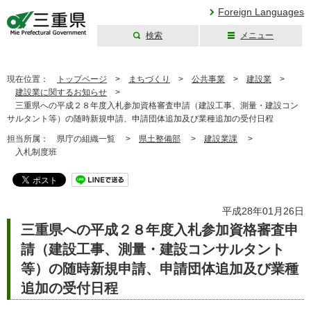
Foreign Languages
検索
メニュー
三重県公式ウェブ
サイト
現在位置：
トップページ
>
まちづくり
>
公共事業
>
建設業
>
建設業に関するお知らせ
>
三重県への平成２８年度入札参加資格審査申請（建設工事、測量・建設コン
サルタント等）の随時新規申請、申請団体追加及び業種追加の受付日程
担当所属：
県庁の組織一覧 >
県土整備部
>
建設業課
>
入札制度班
平成28年01月26日
三重県への平成２８年度入札参加資格審査申
請（建設工事、測量・建設コンサルタント
等）の随時新規申請、申請団体追加及び業種
追加の受付日程