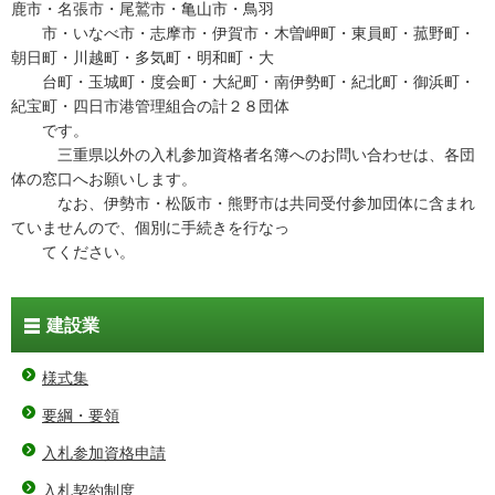
鹿市・名張市・尾鷲市・亀山市・鳥羽
市・いなべ市・志摩市・伊賀市・木曽岬町・東員町・菰野町・
朝日町・川越町・多気町・明和町・大
台町・玉城町・度会町・大紀町・南伊勢町・紀北町・御浜町・
紀宝町・四日市港管理組合の計２８団体
です。
三重県以外の入札参加資格者名簿へのお問い合わせは、各団
体の窓口へお願いします。
なお、伊勢市・松阪市・熊野市は共同受付参加団体に含まれ
ていませんので、個別に手続きを行なっ
てください。
建設業
様式集
要綱・要領
入札参加資格申請
入札契約制度