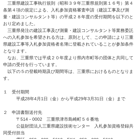
三重県建設工事執行規則（昭和３９年三重県規則第１６号）第４
条第４項の規定による、入札参加資格審査申請（建設工事及び測
量・建設コンサルタント等）の平成２８年度の受付期間を以下のと
おり定めました。
三重県発注の建設工事及び測量・建設コンサルタント等業務委託
への入札参加を希望される方は、原則として、この申請により三重
県建設工事等入札参加資格者名簿に登載されていることが参加条件
となります。
なお、三重県では平成２０年度より県内市町等の団体と共同して
申請の受付を行っています。
以下の５の登載時期及び期間等は、三重県におけるものとなりま
す。
１ 受付期間
平成28年4月1日（金）から平成29年3月31日（金）まで
２ 申請書類送付先
〒514－0002 三重県津市島崎町５６番地
公益財団法人三重県建設技術センター 入札参加資格登録共
同受付担当