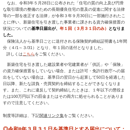
なお、令和3年５月28日に公布された「住宅の質の向上及び円滑
な取引環境の整備のための長期優良住宅の普及の促進に関する法律
等の一部を改正する法律」が令和３年９月30日に一部施行されたこ
とに伴い、新築住宅を引き渡した事業者に課される資力確保措置の
状況についての
基準日届出が、
年１回（３月３１日のみ）
となりま
した。
保険法人から基準日ごとに送付される保険契約締結証明書も1年間
分（４/1～３/31）となり、年１回の送付となりました。
詳しくは
こちら
をご覧ください。
新築住宅を引き渡した建設業者や宅建業者が「供託」や「保険」
の資力確保措置をしていない場合、または許可・免許行政庁への届
出をしていない場合は、基準日の翌日から起算して50日を経過した
日以降、新たな請負・売買契約を締結することができなくなりま
す。また、これに違反して契約締結したときは、１年以下の懲役ま
たは100万円以下の罰金またはその両方に処せられることがありま
すので注意してください。
制度等詳細は、下記
関連リンク集
をご覧ください。
◎令和8年３月３１日を基準日とする届出について：