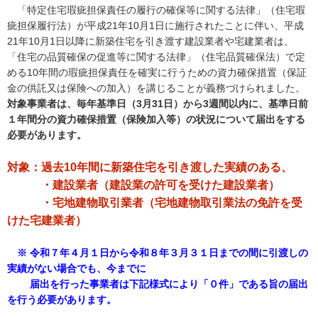
「特定住宅瑕疵担保責任の履行の確保等に関する法律」（住宅瑕
疵担保履行法）が平成21年10月1日に施行されたことに伴い、平成
21年10月1日以降に新築住宅を引き渡す建設業者や宅建業者は、
「住宅の品質確保の促進等に関する法律」（住宅品質確保法）で定
める10年間の瑕疵担保責任を確実に行うための資力確保措置（保証
金の供託又は保険への加入）を講じることが義務づけられました。
対象事業者は、毎年基準日（3月31日）から3週間以内に、基準日前
１年間分の資力確保措置（保険加入等）の状況について届出をする
必要があります。
対象：過去10年間に新築住宅を引き渡した実績のある、
・建設業者（建設業の許可を受けた建設業者）
・宅地建物取引業者（宅地建物取引業法の免許を受
けた宅建業者）
※ 令和７年４月１日から令和８年３月３１日までの間に引渡しの
実績がない場合でも、今までに
届出を行った事業者は下記様式により「０件」である旨の届出
を行う必要があります。