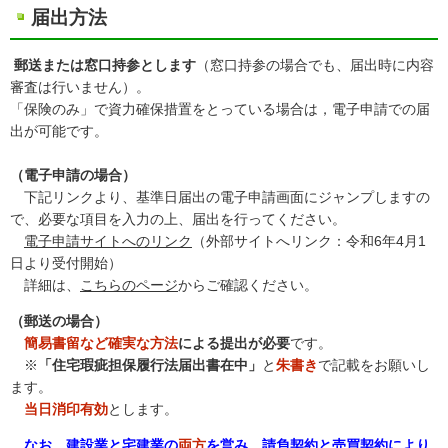
届出方法
郵送または窓口持参
とします
（窓口持参の場合でも、届出時に内容
審査は行いません）。
「保険のみ」で資力確保措置をとっている場合は，電子申請での届
出が可能です。
（電子申請の場合）
下記リンクより、基準日届出の電子申請画面にジャンプしますの
で、必要な項目を入力の上、届出を行ってください。
電子申請サイトへのリンク
（外部サイトへリンク：令和6年4月1
日より受付開始）
詳細は、
こちらのページ
からご確認ください。
（郵送の場合）
簡易書留など確実な方法
による提出が必要
です。
※
「住宅瑕疵担保履行法届出書在中」
と
朱書き
で記載をお願いし
ます。
当日消印有効
とします。
なお、
建設業と宅建業の
両方
を営み、請負契約と売買契約により