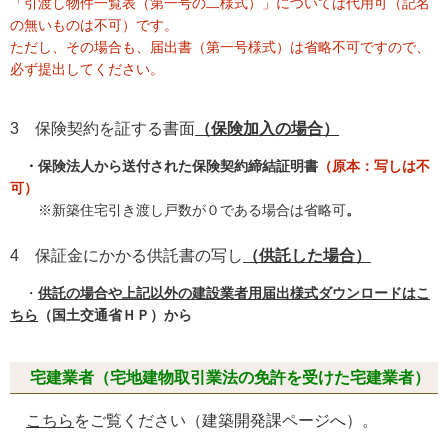
「引渡し物件一覧表（第一号の二様式）」については代用可（記名
の無いものは不可）です。
ただし、その場合も、届出書（第一号様式）は省略不可ですので、
必ず提出してください。
3 保険契約を証する書面
（保険加入の場合）
・保険法人から送付された保険契約締結証明書
（原本：写しは不
可
）
※新築住宅引き渡し戸数が０である場合は省略可
。
4 保証金にかかる供託書の写し
（供託した場合）
・
供託の場合や上記以外の建設業者用届出様式ダウンロードはこ
ちら
（国土交通省ＨＰ）から
宅建業者
（
宅地建物取引業法の免許を受けた宅建業
者）
こちら
をご覧ください（建築開発課ページへ）。