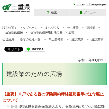
Foreign Languages
検索
メニュー
三重県公式ウェブ
サイト
現在位置：
トップページ
>
まちづくり
>
公共事業
>
建設業
>
住宅瑕疵担保
>
住宅瑕疵担保履行法に基づく届出
担当所属：
県庁の組織一覧 >
県土整備部
>
建設業課
>
建設業班
令和08年03月13日
建設業のための広場
【重要】０戸である旨の保険契約締結証明書等の送付廃止
について
※ 各住宅瑕疵担保責任保険法人より、保険契約が0だった際に郵