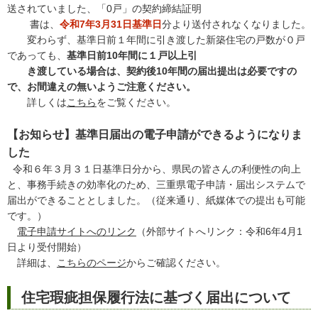
送されていました、「0戸」の契約締結証明
書は、
令和7年3月31日基準日
分より送付されなくなりました。
変わらず、基準日前１年間に引き渡した新築住宅の戸数が０戸
であっても、
基準日前10年間に１戸以上引
き渡している場合は、契約後10年間の届出提出は必要ですの
で、お間違えの無いようご注意ください。
詳しくは
こちら
をご覧ください。
【お知らせ】基準日届出の電子申請ができるようになりま
した
令和６年３月３１日基準日分から、県民の皆さんの利便性の向上
と、事務手続きの効率化のため、三重県電子申請・届出システムで
届出ができることとしました。（従来通り、紙媒体での提出も可能
です。）
電子申請サイトへのリンク
（外部サイトへリンク：令和6年4月1
日より受付開始）
詳細は、
こちらのページ
からご確認ください。
住宅瑕疵担保履行法に基づく届出について