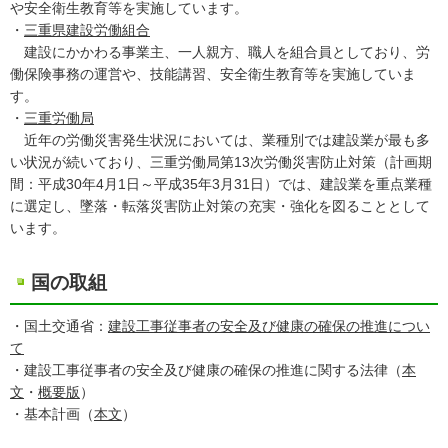
や安全衛生教育等を実施しています。
・
三重県建設労働組合
建設にかかわる事業主、一人親方、職人を組合員としており、労
働保険事務の運営や、技能講習、安全衛生教育等を実施していま
す。
・
三重労働局
近年の労働災害発生状況においては、業種別では建設業が最も多
い状況が続いており、三重労働局第13次労働災害防止対策（計画期
間：平成30年4月1日～平成35年3月31日）では、建設業を重点業種
に選定し、墜落・転落災害防止対策の充実・強化を図ることとして
います。
国の取組
・国土交通省：
建設工事従事者の安全及び健康の確保の推進につい
て
・建設工事従事者の安全及び健康の確保の推進に関する法律（
本
文
・
概要版
）
・基本計画（
本文
）