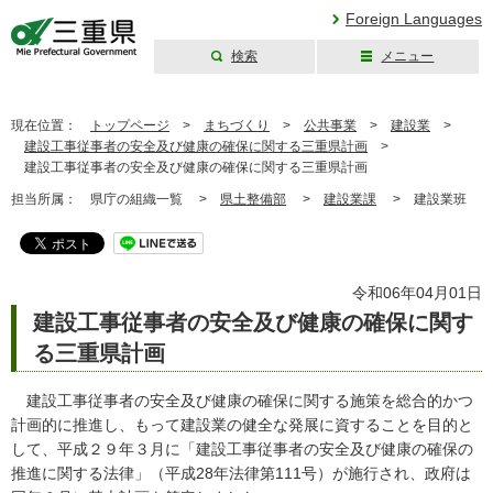
Foreign Languages
検索
メニュー
三重県公式ウェブ
サイト
現在位置：
トップページ
>
まちづくり
>
公共事業
>
建設業
>
建設工事従事者の安全及び健康の確保に関する三重県計画
>
建設工事従事者の安全及び健康の確保に関する三重県計画
担当所属：
県庁の組織一覧 >
県土整備部
>
建設業課
>
建設業班
令和06年04月01日
建設工事従事者の安全及び健康の確保に関す
る三重県計画
建設工事従事者の安全及び健康の確保に関する施策を総合的かつ
計画的に推進し、もって建設業の健全な発展に資することを目的と
して、平成２９年３月に「建設工事従事者の安全及び健康の確保の
推進に関する法律」（平成28年法律第111号）が施行され、政府は