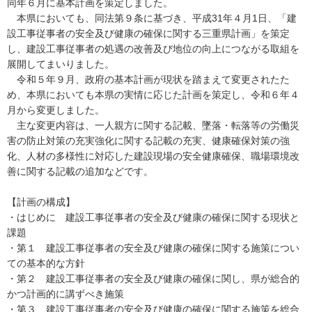
同年６月に基本計画を策定しました。
本県においても、同法第９条に基づき、平成31年４月1日、「建
設工事従事者の安全及び健康の確保に関する三重県計画」を策定
し、建設工事従事者の処遇の改善及び地位の向上につながる取組を
展開してまいりました。
令和５年９月、政府の基本計画が現状を踏まえて変更されたた
め、本県においても本県の実情に応じた計画を策定し、令和６年４
月から変更しました。
主な変更内容は、一人親方に関する記載、墜落・転落等の労働災
害の防止対策の充実強化に関する記載の充実、健康確保対策の強
化、人材の多様性に対応した建設現場の安全健康確保、職場環境改
善に関する記載の追加などです。
【計画の構成】
・はじめに 建設工事従事者の安全及び健康の確保に関する現状と
課題
・第１ 建設工事従事者の安全及び健康の確保に関する施策につい
ての基本的な方針
・第２ 建設工事従事者の安全及び健康の確保に関し、県が総合的
かつ計画的に講ずべき施策
・第３ 建設工事従事者の安全及び健康の確保に関する施策を総合