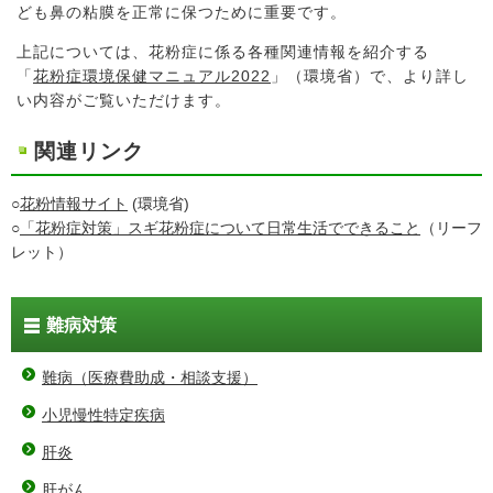
ども鼻の粘膜を正常に保つために重要です。
上記については、花粉症に係る各種関連情報を紹介する
「
花粉症環境保健マニュアル2022
」（環境省）で、より詳し
い内容がご覧いただけます。
関連リンク
○
花粉情報サイト
(環境省)
○
「花粉症対策」スギ花粉症について日常生活でできること
（リーフ
レット）
難病対策
難病（医療費助成・相談支援）
小児慢性特定疾病
肝炎
肝がん