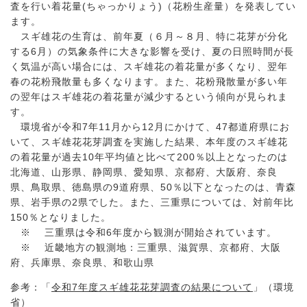
査を行い着花量(ちゃっかりょう)（花粉生産量）を発表してい
ます。
スギ雄花の生育は、前年夏（６月～８月、特に花芽が分化
する6月）の気象条件に大きな影響を受け、夏の日照時間が長
く気温が高い場合には、スギ雄花の着花量が多くなり、翌年
春の花粉飛散量も多くなります。また、花粉飛散量が多い年
の翌年はスギ雄花の着花量が減少するという傾向が見られま
す。
環境省が令和7年11月から12月にかけて、47都道府県にお
いて、
スギ雄花花芽調査を実施した結果、本年度のスギ雄花
の着花量が
過去10年平均値と比べて200
％以上となったのは
北海道、山形県、静岡県、愛知県、京都府、大阪府、奈良
県、鳥取県、徳島県の9道府県、50％以下となったのは、青森
県、岩手県の2県でした。また、
三重県については、対前年比
150％となりました。
※
三重県は令和6年度から観測が開始されています。
※ 近畿地方の観測地：三重県、滋賀県、京都府、大阪
府、兵庫県、奈良県、和歌山県
参考：「
令和7年度スギ雄花花芽調査の結果について
」（環境
省）