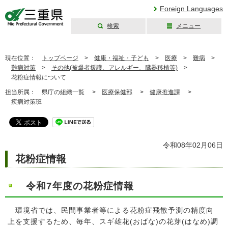
Foreign Languages
検索
メニュー
三重県公式ウェブ
サイト
現在位置：
トップページ
>
健康・福祉・子ども
>
医療
>
難病
>
難病対策
>
その他(被爆者援護、アレルギー、臓器移植等)
>
花粉症情報について
担当所属：
県庁の組織一覧 >
医療保健部
>
健康推進課
>
疾病対策班
令和08年02月06日
花粉症情報
令和7年度の花粉症情報
環境省では、民間事業者等による花粉症飛散予測の精度向
上を支援するため、毎年、スギ雄花(おばな)の花芽(はなめ)調