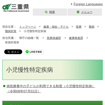
Foreign Languages
検索
メニュー
三重県公式ウェブ
サイト
現在位置：
トップページ
>
健康・福祉・子ども
>
医療
>
難病
>
難病対策
>
小児慢性特定疾病
担当所属：
県庁の組織一覧 >
医療保健部
>
健康推進課
>
疾病対策班
小児慢性特定疾病
病気療養中の子どもが利用できる制度（小児慢性特定疾病）
（令和08年07月01日）