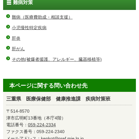
難病対策
難病（医療費助成・相談支援）
小児慢性特定疾病
肝炎
肝がん
その他(被爆者援護、アレルギー、臓器移植等)
本ページに関する問い合わせ先
三重県 医療保健部 健康推進課 疾病対策班
〒514-8570
津市広明町13番地（本庁4階）
電話番号：
059-224-2334
ファクス番号：059-224-2340
メールアドレス：
kenkot@pref.mie.lg.jp