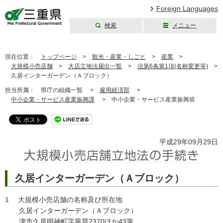
Foreign Languages
検索
メニュー
三重県公式ウェブ
サイト
現在位置：
トップページ
>
観光・産業・しごと
>
産業
>
大規模小売店舗
>
大店立地法届出一覧
>
法第6条第1項(名称変更等)
>
久居インターガーデン（Ａブロック）
担当所属：
県庁の組織一覧 >
雇用経済部
>
中小企業・サービス産業振興課
>
中小企業・サービス産業振興班
平成29年09月29日
久居インターガーデン（Ａブロック）
1 大規模小売店舗の名称及び所在地
久居インターガーデン（Ａブロック）
津市久居明神町字風早2370ほか43筆