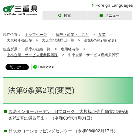
Foreign Languages
検索
メニュー
三重県公式ウェブ
サイト
現在位置：
トップページ
>
観光・産業・しごと
>
産業
>
大規模小売店舗
>
大店立地法届出一覧
>
法第6条第2項(変更)
担当所属：
県庁の組織一覧 >
雇用経済部
>
中小企業・サービス産業振興課
>
中小企業・サービス産業振興班
法第6条第2項(変更)
久居インターガーデン Bブロック（大規模小売店舗立地法第6
条第2項に係る届出）
（令和08年04月04日）
日永カヨーショッピングセンター
（令和08年02月17日）