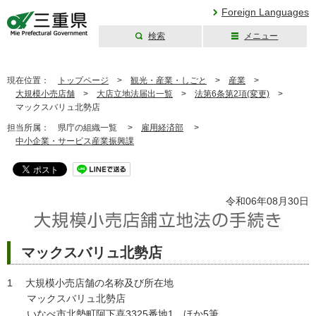
Foreign Languages
検索
メニュー
三重県公式ウェブ
サイト
現在位置：
トップページ
>
観光・産業・しごと
>
産業
>
大規模小売店舗
>
大店立地法届出一覧
>
法第6条第2項(変更)
>
マックスバリュ北勢店
担当所属：
県庁の組織一覧 >
雇用経済部
>
中小企業・サービス産業振興課
令和06年08月30日
マックスバリュ北勢店
1 大規模小売店舗の名称及び所在地
マックスバリュ北勢店
いなべ市北勢町阿下喜3325番地1 ほか5筆