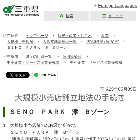
Foreign Languages
検索
メニュー
三重県公式ウェブ
サイト
現在位置：
トップページ
>
観光・産業・しごと
>
産業
>
大規模小売店舗
>
大店立地法届出一覧
>
法第6条第2項(変更)
>
ＳＥＮＯ ＰＡＲＫ 津 Ｂゾーン
担当所属：
県庁の組織一覧 >
雇用経済部
>
中小企業・サービス産業振興課
>
中小企業・サービス産業振興班
平成29年05月09日
ＳＥＮＯ ＰＡＲＫ 津 Ｂゾーン
1 大規模小売店舗の名称及び所在地
ＳＥＮＯ ＰＡＲＫ 津 Ｂゾーン
津市白塚町字九門久454 ほか11 筆及び鎌田3925-1 ほか14 筆並