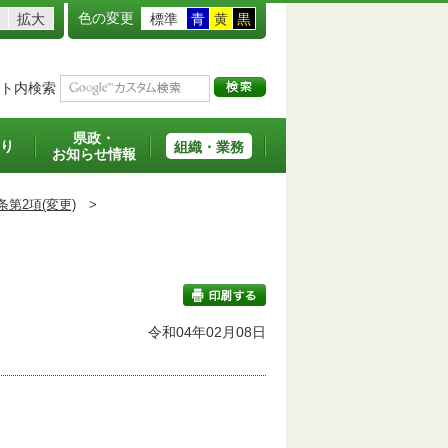
色の変更
拡大
標準
青
黄
黒
ト内検索
県政・
り
組織・業務
お知らせ情報
条第2項(変更)
>
班
令和04年02月08日
印刷する