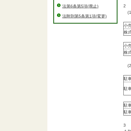
2
法第6条第5項(廃止)
(
法附則第5条第1項(変更)
（
小
株
（
小
株
(
（
駐
駐車
（
駐
駐車
3