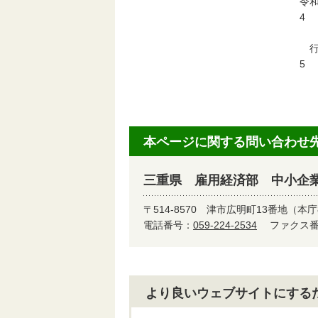
令和
4
当
行
5
令
本ページに関する問い合わせ
三重県 雇用経済部 中小企
〒514-8570
津市広明町13番地（本庁
電話番号：
059-224-2534
ファクス番号
より良いウェブサイトにする