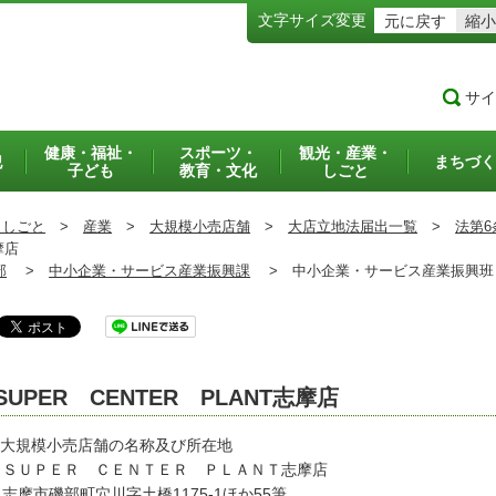
文字サイズ変更
元に戻す
縮小
サイ
健康・福祉・
スポーツ・
観光・産業・
犯
まちづく
子ども
教育・文化
しごと
・しごと
>
産業
>
大規模小売店舗
>
大店立地法届出一覧
>
法第6
摩店
部
>
中小企業・サービス産業振興課
>
中小企業・サービス産業振興
SUPER CENTER PLANT志摩店
 大規模小売店舗の名称及び所在地
ＵＰＥＲ ＣＥＮＴＥＲ ＰＬＡＮＴ志摩店
市磯部町穴川字土橋1175-1ほか55筆