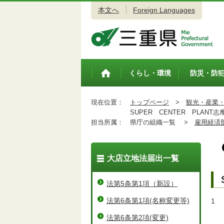
本文へ
Foreign Languages
三重県公式ウェブサイト
くらし・環境
防災・防
トップペ
ージ
現在位置：
トップページ
>
観光・産業
SUPER CENTER PLANT志
担当所属：
県庁の組織一覧 >
雇用経済
大店立地法届出一覧
法第5条第1項（新設）
法第6条第1項(名称変更等)
1
Ｓ
法第6条第2項(変更)
志摩