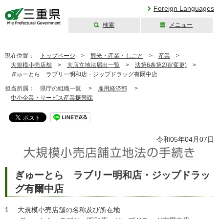
Foreign Languages
検索
メニュー
三重県公式ウェブ
サイト
現在位置：
トップページ
>
観光・産業・しごと
>
産業
>
大規模小売店舗
>
大店立地法届出一覧
>
法第6条第2項(変更)
>
ぎゅーとら ラブリー明和店・ジップドラッグ有爾中店
担当所属：
県庁の組織一覧 >
雇用経済部
>
中小企業・サービス産業振興課
令和05年04月07日
ぎゅーとら ラブリー明和店・ジップドラッ
グ有爾中店
1 大規模小売店舗の名称及び所在地