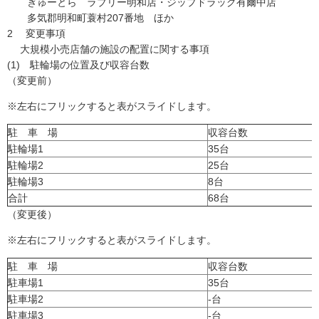
ぎゅーとら ラブリー明和店・ジップドラッグ有爾中店
多気郡明和町蓑村207番地 ほか
2 変更事項
大規模小売店舗の施設の配置に関する事項
(1) 駐輪場の位置及び収容台数
（変更前）
※左右にフリックすると表がスライドします。
駐 車 場
収容台数
駐輪場1
35台
駐輪場2
25台
駐輪場3
8台
合計
68台
（変更後）
※左右にフリックすると表がスライドします。
駐 車 場
収容台数
駐車場1
35台
駐車場2
-台
駐車場3
-台