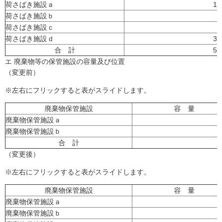
荷さばき施設ａ
1
荷さばき施設ｂ
7
荷さばき施設ｃ
6
荷さばき施設ｄ
3
合 計
5
エ 廃棄物等の保管施設の容量及び位置
（変更前）
※左右にフリックすると表がスライドします。
廃棄物保管施設
容 量
廃棄物保管施設ａ
廃棄物保管施設ｂ
合 計
（変更後）
※左右にフリックすると表がスライドします。
廃棄物保管施設
容 量
廃棄物保管施設ａ
廃棄物保管施設ｂ