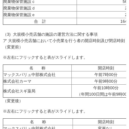
廃棄物保管施設ｃ
56
廃棄物保管施設ｄ
2
廃棄物保管施設ｅ
2
合 計
164
（3) 大規模小売店舗の施設の運営方法に関する事項
ア 大規模小売店舗において小売業を行う者の開店時刻及び閉店時刻
（変更前）
※左右にフリックすると表がスライドします。
名 称
開店時刻
マックスバリュ中部株式会社
午前7時00分
株式会社カーマ
午前9時00分
午前10時00分
株式会社スギ薬局
（年間100日間は午前9時00
（変更後）
※左右にフリックすると表がスライドします。
名 称
開店時刻
マックスバリュ中部株式会社
変更なし