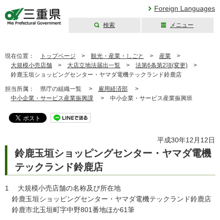
Foreign Languages
検索
メニュー
三重県公式ウェブ
サイト
現在位置：
トップページ
>
観光・産業・しごと
>
産業
>
大規模小売店舗
>
大店立地法届出一覧
>
法第6条第2項(変更)
>
鈴鹿玉垣ショッピングセンター・ヤマダ電機テックランド鈴鹿店
担当所属：
県庁の組織一覧 >
雇用経済部
>
中小企業・サービス産業振興課
>
中小企業・サービス産業振興班
平成30年12月12日
鈴鹿玉垣ショッピングセンター・ヤマダ電機
テックランド鈴鹿店
1 大規模小売店舗の名称及び所在地
鈴鹿玉垣ショッピングセンター・ヤマダ電機テックランド鈴鹿店
鈴鹿市北玉垣町字中野801番地ほか61筆