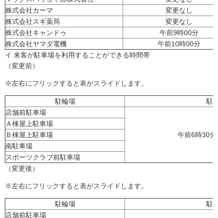
株式会社カーマ
変更なし
株式会社スギ薬局
変更なし
株式会社キャンドゥ
午前9時00分
株式会社ヤマダ電機
午前10時00分
イ 来客が駐車場を利用することができる時間帯
（変更前）
※左右にフリックすると表がスライドします。
駐輪場
駐
店舗前駐車場
Ａ棟屋上駐車場
Ｂ棟屋上駐車場
午前6時30
南駐車場
スポーツクラブ前駐車場
（変更後）
※左右にフリックすると表がスライドします。
駐輪場
駐
店舗前駐車場