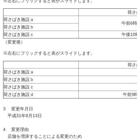
※左右にフリックすると表がスライドします。
荷さ
荷さばき施設ａ
午前6時
荷さばき施設ｂ
荷さばき施設ｃ
午後10
（変更後）
※左右にフリックすると表がスライドします。
荷さ
荷さばき施設ａ
荷さばき施設ｂ
荷さばき施設ｃ
荷さばき施設ｄ
午前9時
3 変更年月日
平成31年8月13日
4 変更理由
店舗を増床することによる変更のため