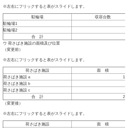
※左右にフリックすると表がスライドします。
駐輪場
収容台数
駐輪場1
5
駐輪場2
3
合 計
5
ウ 荷さばき施設の面積及び位置
（変更前）
※左右にフリックすると表がスライドします。
荷さばき施設
面 積
荷さばき施設ａ
1
荷さばき施設ｂ
7
荷さばき施設ｃ
6
合 計
2
（変更後）
※左右にフリックすると表がスライドします。
荷さばき施設
面 積