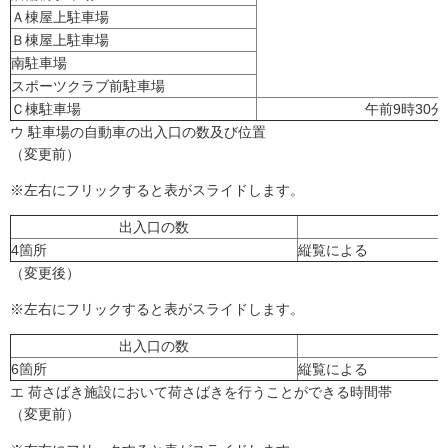
Ａ棟屋上駐車場
Ｂ棟屋上駐車場
南駐車場
スポーツクラブ前駐車場
Ｃ棟駐車場
午前9時30
ウ 駐車場の自動車の出入口の数及び位置
（変更前）
※左右にフリックすると表がスライドします。
出入口の数
4箇所
縦覧による
（変更後）
※左右にフリックすると表がスライドします。
出入口の数
6箇所
縦覧による
エ 荷さばき施設において荷さばきを行うことができる時間帯
（変更前）