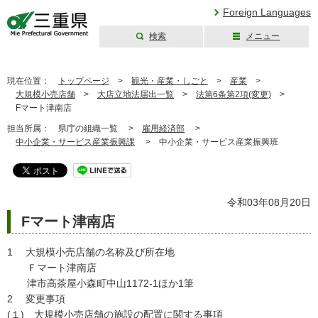
Foreign Languages
検索
メニュー
三重県公式ウェブ
サイト
現在位置：
トップページ
>
観光・産業・しごと
>
産業
>
大規模小売店舗
>
大店立地法届出一覧
>
法第6条第2項(変更)
>
Fマート津南店
担当所属：
県庁の組織一覧 >
雇用経済部
>
中小企業・サービス産業振興課
>
中小企業・サービス産業振興班
令和03年08月20日
Fマート津南店
1 大規模小売店舗の名称及び所在地
Ｆマート津南店
津市高茶屋小森町中山1172-1ほか1筆
2 変更事項
(１) 大規模小売店舗の施設の配置に関する事項