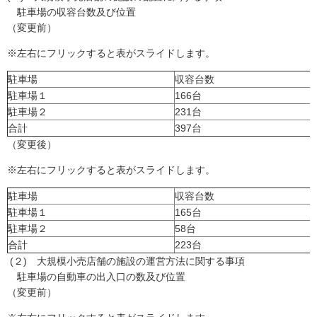
駐車場の収容台数及び位置
（変更前）
※左右にフリックすると表がスライドします。
駐車場
収容台数
駐車場１
166台
駐車場２
231台
合計
397台
（変更後）
※左右にフリックすると表がスライドします。
駐車場
収容台数
駐車場１
165台
駐車場２
58台
合計
223台
(２) 大規模小売店舗の施設の運営方法に関する事項
駐車場の自動車の出入口の数及び位置
（変更前）