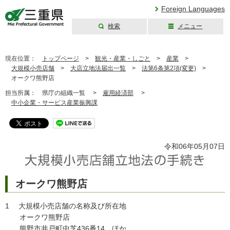
Foreign Languages
検索
メニュー
三重県公式ウェブ
サイト
現在位置：
トップページ
>
観光・産業・しごと
>
産業
>
大規模小売店舗
>
大店立地法届出一覧
>
法第6条第2項(変更)
>
オークワ熊野店
担当所属：
県庁の組織一覧 >
雇用経済部
>
中小企業・サービス産業振興課
令和06年05月07日
オークワ熊野店
1 大規模小売店舗の名称及び所在地
オークワ熊野店
熊野市井戸町中芝436番14 ほか