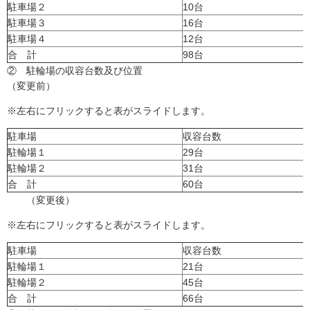
駐車場２
10台
駐車場３
16台
駐車場４
12台
合 計
98台
② 駐輪場の収容台数及び位置
（変更前）
※左右にフリックすると表がスライドします。
駐車場
収容台数
駐輪場１
29台
駐輪場２
31台
合 計
60台
（変更後）
※左右にフリックすると表がスライドします。
駐車場
収容台数
駐輪場１
21台
駐輪場２
45台
合 計
66台