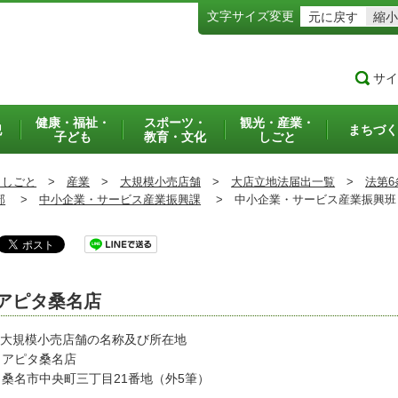
文字サイズ変更
元に戻す
縮小
サイ
健康・福祉・
スポーツ・
観光・産業・
犯
まちづく
子ども
教育・文化
しごと
・しごと
>
産業
>
大規模小売店舗
>
大店立地法届出一覧
>
法第6
部
>
中小企業・サービス産業振興課
>
中小企業・サービス産業振興
アピタ桑名店
 大規模小売店舗の名称及び所在地
ピタ桑名店
名市中央町三丁目21番地（外5筆）