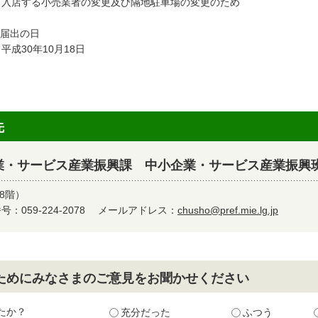
店する小売業者の変更及び隔地駐車場の変更のため
 届出の日
成30年10月18日
先
業・サービス産業振興課 中小企業・サービス産業振興
8階）
：059-224-2078
メールアドレス：
chusho@pref.mie.lg.jp
ためにみなさまのご意見をお聞かせください
たか？
充分だった
ふつう