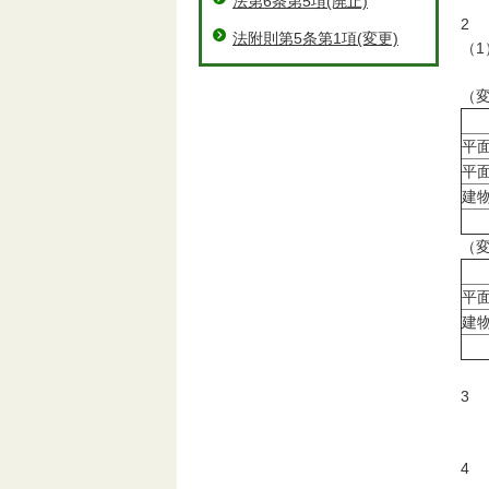
法第6条第5項(廃止)
2
法附則第5条第1項(変更)
（
駐
（
平
平
建
（
平
建
3
平
4