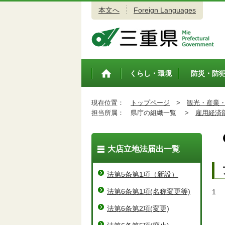
本文へ
Foreign Languages
三重県公式ウェブサイト
くらし・環境
防災・防
トップペ
ージ
現在位置：
トップページ
>
観光・産業
担当所属：
県庁の組織一覧 >
雇用経済
大店立地法届出一覧
法第5条第1項（新設）
法第6条第1項(名称変更等)
1
ア
法第6条第2項(変更)
桑