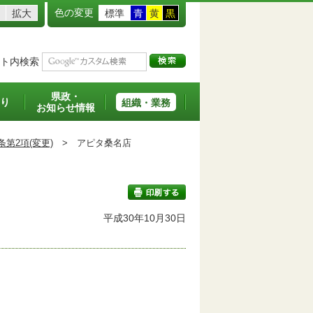
色の変更
拡大
標準
青
黄
黒
ト内検索
県政・
り
組織・業務
お知らせ情報
条第2項(変更)
>
アピタ桑名店
班
平成30年10月30日
印刷する