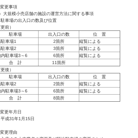
 変更事項
1）大規模小売店舗の施設の運営方法に関する事項
車場の出入口の数及び位置
変更前）
駐車場
出入口の数
位 置
面駐車場1
2箇所
縦覧による
面駐車場2
3箇所
縦覧による
物内駐車場3～6
6箇所
縦覧による
合 計
11箇所
変更後）
駐車場
出入口の数
位 置
面駐車場2
2箇所
縦覧による
物内駐車場3～6
6箇所
縦覧による
合 計
8箇所
 変更年月日
成31年1月15日
 変更理由