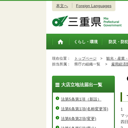
本文へ
Foreign Languages
三重県公式ウェブサイト
くらし・環境
防災・防
トップペ
ージ
現在位置：
トップページ
>
観光・産業
担当所属：
県庁の組織一覧 >
雇用経済
大店立地法届出一覧
法第5条第1項（新設）
法第6条第1項(名称変更等)
1
マ
法第6条第2項(変更)
四日