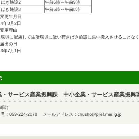
さばき施設2
午前6時～午前9時
さばき施設3
午前6時～午前8時
 変更年月日
4年3月2日
 変更理由
辺環境に配慮して生活環境に近い荷さばき施設に集中搬入させることな
 届出の日
3年7月1日
先
業・サービス産業振興課 中小企業・サービス産業振興
8階）
：059-224-2078
メールアドレス：
chusho@pref.mie.lg.jp