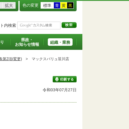
色の変更
拡大
標準
青
黄
黒
ト内検索
県政・
り
組織・業務
お知らせ情報
条第2項(変更)
>
マックスバリュ笹川店
班
令和03年07月27日
印刷する