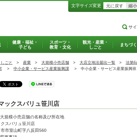
文字サイズ変更
元に戻す
縮小
サイ
健康・福祉・
スポーツ・
観光・産業・
犯
まちづく
子ども
教育・文化
しごと
・しごと
>
産業
>
大規模小売店舗
>
大店立地法届出一覧
>
法第6
部
>
中小企業・サービス産業振興課
>
中小企業・サービス産業振興
マックスバリュ笹川店
 大規模小売店舗の名称及び所在地
ックスバリュ笹川店
市市室山町字八反田560