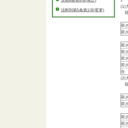
2
法第6条第5項(廃止)
(1
法附則第5条第1項(変更)
荷
（
荷
荷
（
荷
荷
荷
荷
合
(2
荷
（
荷
荷
（
荷
荷