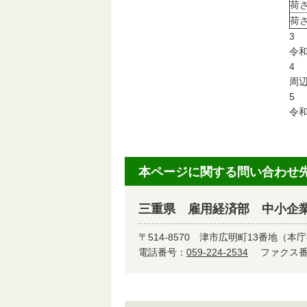
荷
荷
3
令和
4
周
5
令和
本ページに関する問い合わせ
三重県 雇用経済部 中小企
〒514-8570
津市広明町13番地（本庁
電話番号：
059-224-2534
ファクス番号