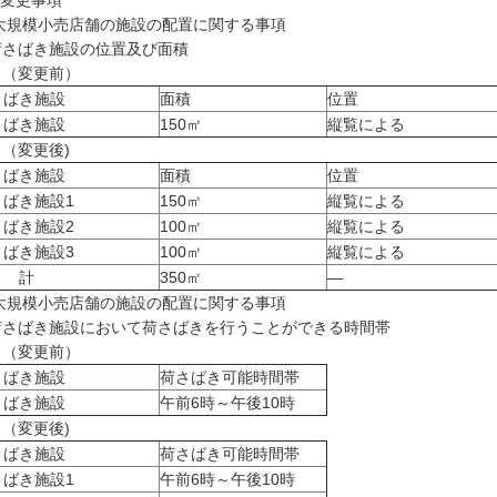
 変更事項
)大規模小売店舗の施設の配置に関する事項
さばき施設の位置及び面積
変更前）
さばき施設
面積
位置
さばき施設
150㎡
縦覧による
変更後)
さばき施設
面積
位置
さばき施設1
150㎡
縦覧による
さばき施設2
100㎡
縦覧による
さばき施設3
100㎡
縦覧による
 計
350㎡
―
)大規模小売店舗の施設の配置に関する事項
さばき施設において荷さばきを行うことができる時間帯
変更前）
さばき施設
荷さばき可能時間帯
さばき施設
午前6時～午後10時
変更後)
さばき施設
荷さばき可能時間帯
さばき施設1
午前6時～午後10時