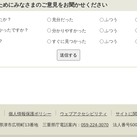
ためにみなさまのご意見をお聞かせください
たか？
充分だった
ふつう
かったですか？
分かりやすかった
ふつう
？
すぐに見つかった
ふつう
個人情報保護ポリシー
ウェブアクセシビリティ
サイトに関
 三重県津市広明町13番地 三重県庁電話案内：
059-224-3070
法人番号50000