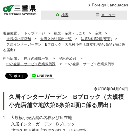
Foreign Languages
検索
メニュー
三重県公式ウェブ
サイト
現在位置：
トップページ
>
観光・産業・しごと
>
産業
>
大規模小売店舗
>
大店立地法届出一覧
>
法第6条第2項(変更)
>
久居インターガーデン Bブロック（大規模小売店舗立地法第6条第2項に係
る届出）
担当所属：
県庁の組織一覧 >
雇用経済部
>
中小企業・サービス産業振興課
>
中小企業・サービス産業振興班
令和08年04月04日
久居インターガーデン Bブロック（大規模
小売店舗立地法第6条第2項に係る届出）
1 大規模小売店舗の名称及び所在地
久居インターガーデン Bブロック
津市久居明神町字風早2381-2 ほか30筆