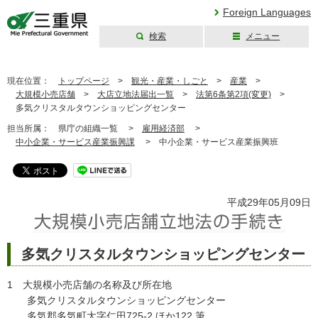
Foreign Languages
検索
メニュー
三重県公式ウェブ
サイト
現在位置：
トップページ
>
観光・産業・しごと
>
産業
>
大規模小売店舗
>
大店立地法届出一覧
>
法第6条第2項(変更)
>
多気クリスタルタウンショッピングセンター
担当所属：
県庁の組織一覧 >
雇用経済部
>
中小企業・サービス産業振興課
>
中小企業・サービス産業振興班
平成29年05月09日
多気クリスタルタウンショッピングセンター
1 大規模小売店舗の名称及び所在地
多気クリスタルタウンショッピングセンター
多気郡多気町大字仁田725-2 ほか122 筆