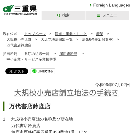
Foreign Languages
検索
メニュー
三重県公式ウェブ
サイト
現在位置：
トップページ
>
観光・産業・しごと
>
産業
>
大規模小売店舗
>
大店立地法届出一覧
>
法第6条第2項(変更)
>
万代書店鈴鹿店
担当所属：
県庁の組織一覧 >
雇用経済部
>
中小企業・サービス産業振興課
令和06年07月02日
万代書店鈴鹿店
1 大規模小売店舗の名称及び所在地
万代書店鈴鹿店
鈴鹿市西條町字四反田499番地1号 ほか