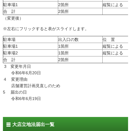
駐車場1
2箇所
縦覧による
合 計
2箇所
（変更後）
※左右にフリックすると表がスライドします。
駐車場
出入口の数
位 置
駐車場1
1箇所
縦覧による
駐車場2
1箇所
縦覧による
合 計
2箇所
3 変更年月日
令和6年6月20日
４ 変更理由
店舗運営計画見直しのため
5 届出の日
令和6年6月19日
大店立地法届出一覧