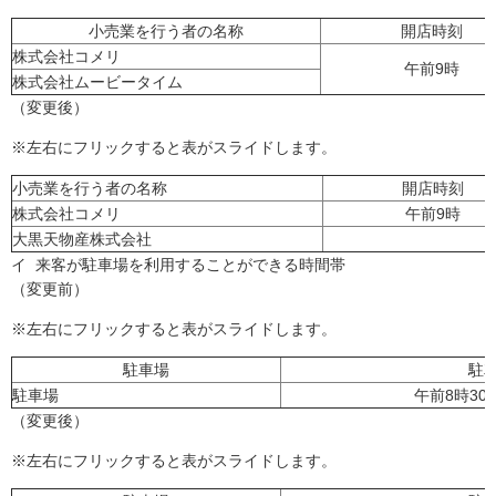
小売業を行う者の名称
開店時刻
株式会社コメリ
午前9時
株式会社ムービータイム
（変更後）
※左右にフリックすると表がスライドします。
小売業を行う者の名称
開店時刻
株式会社コメリ
午前9時
大黒天物産株式会社
イ 来客が駐車場を利用することができる時間帯
（変更前）
※左右にフリックすると表がスライドします。
駐車場
駐
駐車場
午前8時30
（変更後）
※左右にフリックすると表がスライドします。