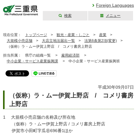
Foreign Languages
検索
メニュー
三重県公式ウェブ
サイト
現在位置：
トップページ
>
観光・産業・しごと
>
産業
>
大規模小売店舗
>
大店立地法届出一覧
>
法第6条第2項(変更)
>
（仮称）ラ・ムー伊賀上野店 / コメリ書房上野店
担当所属：
県庁の組織一覧 >
雇用経済部
>
中小企業・サービス産業振興課
>
中小企業・サービス産業振興班
平成30年09月07日
（仮称）ラ・ムー伊賀上野店 / コメリ書房
上野店
1 大規模小売店舗の名称及び所在地
（仮称）ラ・ムー伊賀上野店 / コメリ書房上野店
伊賀市小田町字瓜谷696番1ほか