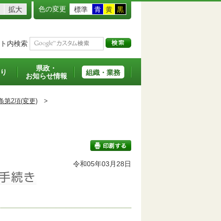
色の変更
拡大
標準
青
黄
黒
ト内検索
県政・
り
組織・業務
お知らせ情報
条第2項(変更)
>
令和05年03月28日
印刷する