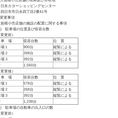
 大規模小売店舗の名称及び所在地
永カヨーショッピングセンター
日市市日永四丁目2番41号
 変更事項
規模小売店舗の施設の配置に関する事項
1) 駐車場の位置及び収容台数
変更前）
 車 場
収容台数
位 置
車場１
900台
縦覧による
車場２
268台
縦覧による
車場３
392台
縦覧による
計
1,560台
変更後）
 車 場
収容台数
位 置
車場１
578台
縦覧による
車場２
268台
縦覧による
車場３
392台
縦覧による
計
1,238台
2) 駐車場の自動車の出入口の数
変更前）