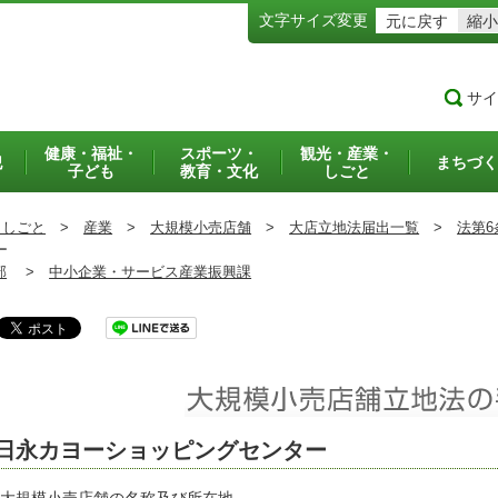
文字サイズ変更
元に戻す
縮小
サイ
健康・福祉・
スポーツ・
観光・産業・
犯
まちづく
子ども
教育・文化
しごと
・しごと
>
産業
>
大規模小売店舗
>
大店立地法届出一覧
>
法第6
ー
部
>
中小企業・サービス産業振興課
日永カヨーショッピングセンター