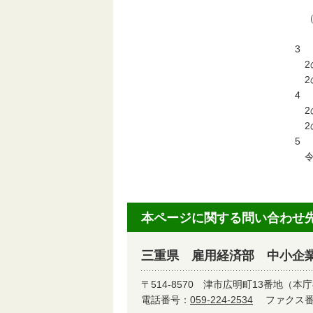
2
（
2
3
2の
2の
4
2
2
5
令和
本ページに関する問い合わせ
三重県 雇用経済部 中小企
〒514-8570
津市広明町13番地（本庁
電話番号：
059-224-2534
ファクス番号