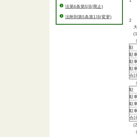
1
法第6条第5項(廃止)
日
四
法附則第5条第1項(変更)
2
大
(
（
駐
駐
駐
駐
合
（
駐
駐
駐
駐
合
(
（