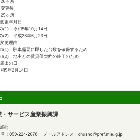
6ヶ所
変更後）
5ヶ所
 変更年月日
(1) 令和5年10月14日
(2) 平成23年6月23日
 変更理由
の(1) 駐車需要に即した台数を確保するため
の(2) 地主との賃貸借契約の終了のため
 届出の日
5年2月14日
先
業・サービス産業振興課
8階）
：059-224-2078
メールアドレス：
chusho@pref.mie.lg.jp