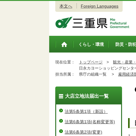
本文へ
Foreign Languages
三重県公式ウェブサイト
くらし・環境
防災・防
トップペ
ージ
現在位置：
トップページ
>
観光・産業
日永カヨーショッピングセンタ
担当所属：
県庁の組織一覧 >
雇用経済
大店立地法届出一覧
法第5条第1項（新設）
法第6条第1項(名称変更等)
法第6条第2項(変更)