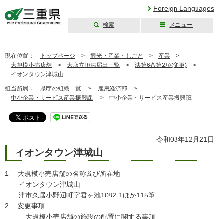
Foreign Languages
検索
メニュー
三重県公式ウェブ
サイト
現在位置：
トップページ
>
観光・産業・しごと
>
産業
>
大規模小売店舗
>
大店立地法届出一覧
>
法第6条第2項(変更)
>
イオンタウン津城山
担当所属：
県庁の組織一覧 >
雇用経済部
>
中小企業・サービス産業振興課
>
中小企業・サービス産業振興班
令和03年12月21日
イオンタウン津城山
1 大規模小売店舗の名称及び所在地
イオンタウン津城山
津市久居小野辺町字君ヶ池1082-1ほか115筆
2 変更事項
大規模小売店舗の施設の配置に関する事項