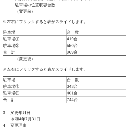
駐車場の位置収容台数
（変更前）
※左右にフリックすると表がスライドします。
駐車場
台 数
駐車場①
419台
駐車場②
550台
合 計
969台
（変更後）
※左右にフリックすると表がスライドします。
駐車場
台 数
駐車場①
343台
駐車場②
401台
合 計
744台
3 変更年月日
令和4年7月31日
4 変更理由