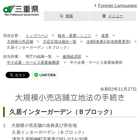
Foreign Languages
検索
メニュー
三重県公式ウェブ
サイト
現在位置：
トップページ
>
観光・産業・しごと
>
産業
>
大規模小売店舗
>
大店立地法届出一覧
>
法第6条第1項(名称変更等)
>
久居インターガーデン（Ｂブロック）
担当所属：
県庁の組織一覧 >
雇用経済部
>
中小企業・サービス産業振興課
>
中小企業・サービス産業振興班
令和02年11月27日
久居インターガーデン（Ｂブロック）
1 大規模小売店舗の名称及び所在地
久居インターガーデン（Ｂブロック）
津市久居明神町字風早2381-2ほか30筆