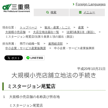
Foreign Languages
検索
メニュー
三重県公式ウェブ
サイト
現在位置：
トップページ
>
観光・産業・しごと
>
産業
>
大規模小売店舗
>
大店立地法届出一覧
>
法第5条第1項（新設）
>
ミスタージョン尾鷲店/法第５条第１項の届出（新設）
担当所属：
県庁の組織一覧 >
雇用経済部
>
中小企業・サービス産業振興課
>
中小企業・サービス産業振興班
平成20年10月21日
ミスタージョン尾鷲店
１ 大規模小売店舗の名称及び所在地
ミスタージョン尾鷲店