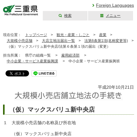
Foreign Languages
検索
メニュー
三重県公式ウェブ
サイト
現在位置：
トップページ
>
観光・産業・しごと
>
産業
>
大規模小売店舗
>
大店立地法届出一覧
>
法第6条第1項(名称変更等)
>
（仮）マックスバリュ新中央店/法第６条第１項の届出（変更）
担当所属：
県庁の組織一覧 >
雇用経済部
>
中小企業・サービス産業振興課
>
中小企業・サービス産業振興班
平成20年10月21日
（仮）マックスバリュ新中央店
１ 大規模小売店舗の名称及び所在地
（仮）マックスバリュ新中央店