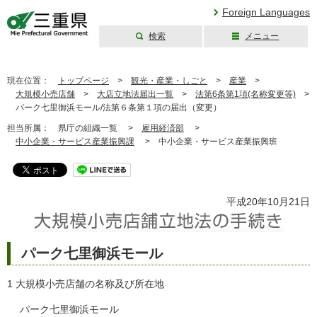
Foreign Languages
検索
メニュー
三重県公式ウェブ
サイト
現在位置：
トップページ
>
観光・産業・しごと
>
産業
>
大規模小売店舗
>
大店立地法届出一覧
>
法第6条第1項(名称変更等)
>
パーク七里御浜モール/法第６条第１項の届出（変更）
担当所属：
県庁の組織一覧 >
雇用経済部
>
中小企業・サービス産業振興課
>
中小企業・サービス産業振興班
平成20年10月21日
パーク七里御浜モール
1 大規模小売店舗の名称及び所在地
パーク七里御浜モール