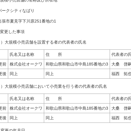
 大規模小売店舗の名称及び所在地
ークシティなばり
張市夏見字下川原251番地の1
 変更した事項
１）大規模小売店舗を設置する者の代表者の氏名
氏名又は名称
住 所
代表者の
更前
株式会社オークワ
和歌山県和歌山市中島185番地の3
大桑 啓
更後
同上
同上
福西 拓
２）大規模小売店舗において小売業を行う者の代表者の氏名
氏名又は名称
住 所
代表者の
更前
株式会社オークワ
和歌山県和歌山市中島185番地の3
大桑 啓
更後
同上
同上
福西 拓
 変更の年月日