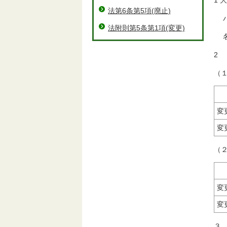
1
法第6条第5項(廃止)
パ
法附則第5条第1項(変更)
名
2
（
変
変
（
変
変
３