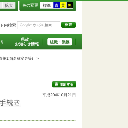
色の変更
拡大
標準
青
黄
黒
ト内検索
県政・
り
組織・業務
お知らせ情報
条第1項(名称変更等)
>
班
平成20年10月21日
印刷する