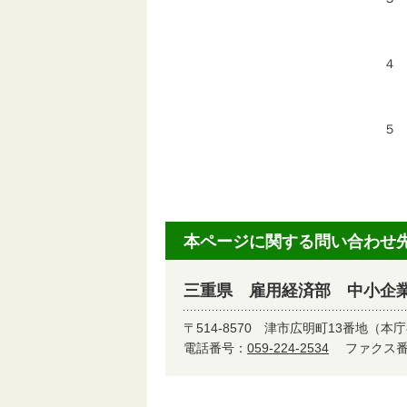
平
４
設
５
平
本ページに関する問い合わせ
三重県 雇用経済部 中小企
〒514-8570
津市広明町13番地（本庁
電話番号：
059-224-2534
ファクス番号