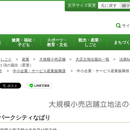
文字サイズ変更
元に戻す
縮小
サイ
健康・福祉・
スポーツ・
観光・産業・
犯
まちづく
子ども
教育・文化
しごと
・しごと
>
産業
>
大規模小売店舗
>
大店立地法届出一覧
>
法第6
１項の届出（変更）
部
>
中小企業・サービス産業振興課
>
中小企業・サービス産業振興
パークシティなばり