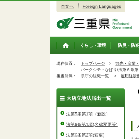
本文へ
Foreign Languages
三重県公式ウェブサイト
くらし・環境
防災・防
トップペ
ージ
現在位置：
トップページ
>
観光・産業
パークシティなばり/法第６条第
担当所属：
県庁の組織一覧 >
雇用経済
大店立地法届出一覧
法第5条第1項（新設）
法第6条第1項(名称変更等)
法第6条第2項(変更)