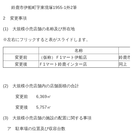
鈴鹿市伊船町字東境塚1955-1外2筆
2 変更事項
(1) 大規模小売店舗の名称及び所在地
※左右にフリックすると表がスライドします。
名称
変更前
（仮称）Ｆ1マート伊船店
鈴鹿市伊
変更後
Ｆ1マート鈴鹿インター店
同上
(2) 大規模小売店舗内の店舗面積の合計
変更前 6,369㎡
変更後 5,757㎡
(3) 大規模小売店舗の施設の配置に関する事項
ア 駐車場の位置及び収容台数