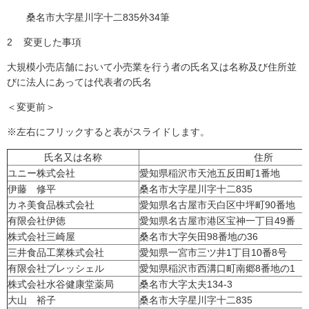
桑名市大字星川字十二835外34筆
2 変更した事項
大規模小売店舗において小売業を行う者の氏名又は名称及び住所並
びに法人にあっては代表者の氏名
＜変更前＞
※左右にフリックすると表がスライドします。
氏名又は名称
住所
ユニー株式会社
愛知県稲沢市天池五反田町1番地
伊藤 修平
桑名市大字星川字十二835
カネ美食品株式会社
愛知県名古屋市天白区中坪町90番地
有限会社伊徳
愛知県名古屋市港区宝神一丁目49番
株式会社三崎屋
桑名市大字矢田98番地の36
三井食品工業株式会社
愛知県一宮市三ツ井1丁目10番8号
有限会社ブレッシェル
愛知県稲沢市西溝口町南郷8番地の1
株式会社水谷健康堂薬局
桑名市大字太夫134-3
大山 裕子
桑名市大字星川字十二835