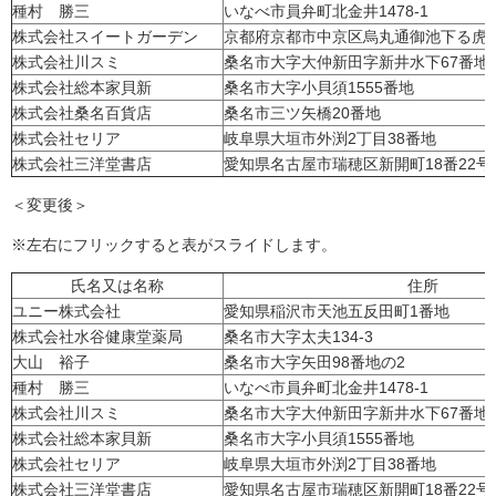
種村 勝三
いなべ市員弁町北金井1478-1
株式会社スイートガーデン
京都府京都市中京区烏丸通御池下る虎屋
株式会社川スミ
桑名市大字大仲新田字新井水下67番地
株式会社総本家貝新
桑名市大字小貝須1555番地
株式会社桑名百貨店
桑名市三ツ矢橋20番地
株式会社セリア
岐阜県大垣市外渕2丁目38番地
株式会社三洋堂書店
愛知県名古屋市瑞穂区新開町18番22号
＜変更後＞
※左右にフリックすると表がスライドします。
氏名又は名称
住所
ユニー株式会社
愛知県稲沢市天池五反田町1番地
株式会社水谷健康堂薬局
桑名市大字太夫134-3
大山 裕子
桑名市大字矢田98番地の2
種村 勝三
いなべ市員弁町北金井1478-1
株式会社川スミ
桑名市大字大仲新田字新井水下67番地
株式会社総本家貝新
桑名市大字小貝須1555番地
株式会社セリア
岐阜県大垣市外渕2丁目38番地
株式会社三洋堂書店
愛知県名古屋市瑞穂区新開町18番22号