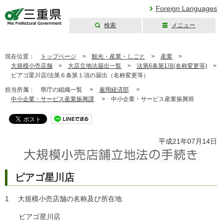
Foreign Languages
検索
メニュー
三重県公式ウェブ
サイト
現在位置：
トップページ
>
観光・産業・しごと
>
産業
>
大規模小売店舗
>
大店立地法届出一覧
>
法第6条第1項(名称変更等)
>
ピアゴ星川店/法第６条第１項の届出（名称変更等）
担当所属：
県庁の組織一覧 >
雇用経済部
>
中小企業・サービス産業振興課
>
中小企業・サービス産業振興班
平成21年07月14日
ピアゴ星川店
1 大規模小売店舗の名称及び所在地
ピアゴ星川店