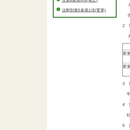
法第6条第5項(廃止)
エ
法附則第5条第1項(変更)
伊勢
2 
大
変
変
3
平成
4 
社
5 