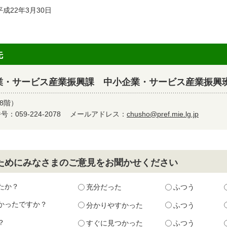
22年3月30日
先
業・サービス産業振興課 中小企業・サービス産業振興
8階）
：059-224-2078
メールアドレス：
chusho@pref.mie.lg.jp
ためにみなさまのご意見をお聞かせください
たか？
充分だった
ふつう
かったですか？
分かりやすかった
ふつう
？
すぐに見つかった
ふつう