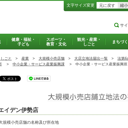
文字サイズ変更
元に戻す
縮小
サイ
健康・福祉・
スポーツ・
観光・産業・
犯
まちづく
子ども
教育・文化
しごと
・しごと
>
産業
>
大規模小売店舗
>
大店立地法届出一覧
>
法第6
部
>
中小企業・サービス産業振興課
>
中小企業・サービス産業振興
エイデン伊勢店
 大規模小売店舗の名称及び所在地