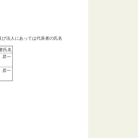
及び法人にあっては代表者の氏名
者氏名
 昇一
 昇一