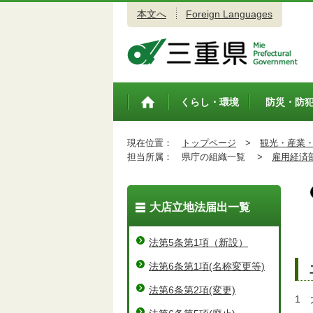
本文へ
Foreign Languages
三重県公式ウェブサイト
くらし・環境
防災・防
トップペ
ージ
現在位置：
トップページ
>
観光・産業
担当所属：
県庁の組織一覧 >
雇用経済
大店立地法届出一覧
法第5条第1項（新設）
法第6条第1項(名称変更等)
法第6条第2項(変更)
1