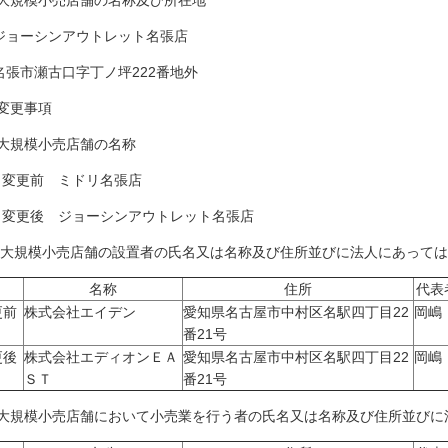
 大規模小売店舗の名称及び所在地
ョーシンアウトレット名張店
張市瀬古口字丁ノ坪222番地外
変更事項
) 大規模小売店舗の名称
更前 ミドリ名張店
更後 ジョーシンアウトレット名張店
2) 大規模小売店舗の設置者の氏名又は名称及び住所並びに法人にあって
名称
住所
代表
更前
株式会社エイデン
愛知県名古屋市中村区名駅四丁目22
岡嶋
番21号
更後
株式会社エディオンＥＡ
愛知県名古屋市中村区名駅四丁目22
岡嶋
ＳＴ
番21号
3) 大規模小売店舗において小売業を行う者の氏名又は名称及び住所並び