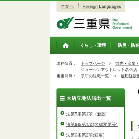
本文へ
Foreign Languages
三重県公式ウェブサイト
くらし・環境
防災・防
トップペ
ージ
現在位置：
トップページ
>
観光・産業
ジョーシンアウトレット名張店
担当所属：
県庁の組織一覧 >
雇用経済
大店立地法届出一覧
法第5条第1項（新設）
法第6条第1項(名称変更等)
法第6条第2項(変更)