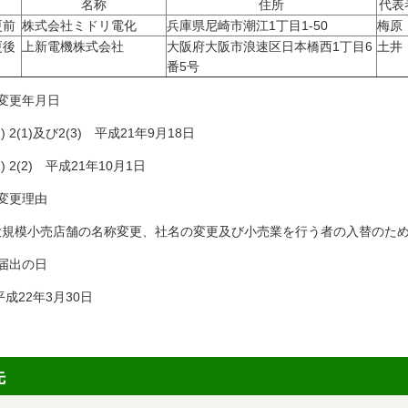
名称
住所
代表
更前
株式会社ミドリ電化
兵庫県尼崎市潮江1丁目1-50
梅原
更後
上新電機株式会社
大阪府大阪市浪速区日本橋西1丁目6
土井
番5号
 変更年月日
) 2(1)及び2(3) 平成21年9月18日
) 2(2) 平成21年10月1日
変更理由
規模小売店舗の名称変更、社名の変更及び小売業を行う者の入替のた
届出の日
22年3月30日
先