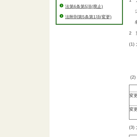
1
法第6条第5項(廃止)
ジ
法附則第5条第1項(変更)
名
2 
(1
変
変
(
変
変
(