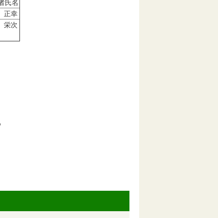
者氏名
 正幸
 栄次
め