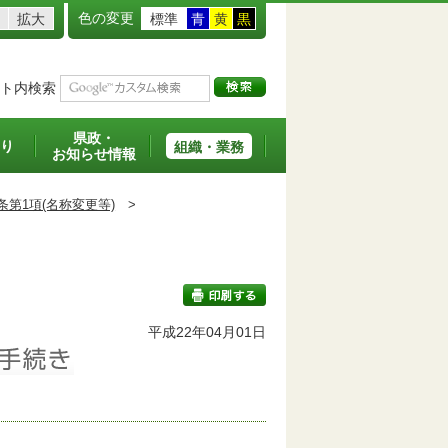
色の変更
拡大
標準
青
黄
黒
ト内検索
県政・
り
組織・業務
お知らせ情報
条第1項(名称変更等)
>
班
平成22年04月01日
印刷する