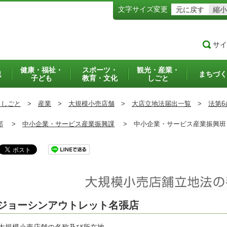
文字サイズ変更
元に戻す
縮小
サイ
健康・福祉・
スポーツ・
観光・産業・
犯
まちづく
子ども
教育・文化
しごと
・しごと
>
産業
>
大規模小売店舗
>
大店立地法届出一覧
>
法第6
部
>
中小企業・サービス産業振興課
>
中小企業・サービス産業振興
ジョーシンアウトレット名張店