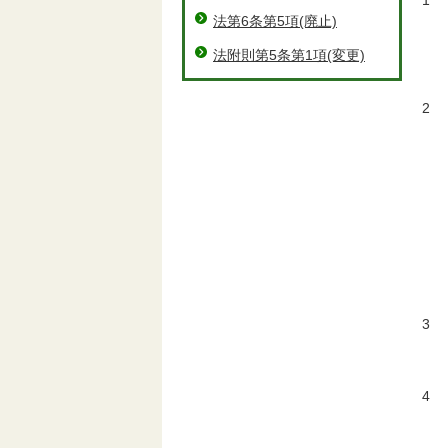
1
法第6条第5項(廃止)
ス
法附則第5条第1項(変更)
鈴
2
大
変
ト
変
株
3
平
4
社