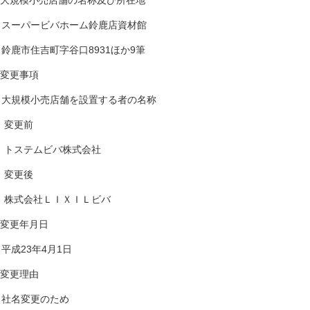
 大規模小売店舗の名称及び所在地
ーパービバホーム鈴鹿店資材館
鹿市住吉町字谷口8931ほか9筆
 変更事項
規模小売店舗を設置する者の名称
更前
ステムビバ株式会社
更後
式会社ＬＩＸＩＬビバ
 変更年月日
成23年4月1日
 変更理由
名変更のため