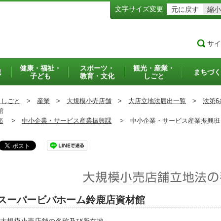
文字サイズ変更
元に戻す
縮小
サイ
健康・福祉・
スポーツ・
観光・産業・
犯
まちづく
子ども
教育・文化
しごと
・しごと
>
産業
>
大規模小売店舗
>
大店立地法届出一覧
>
法第6
館
部
>
中小企業・サービス産業振興課
>
中小企業・サービス産業振興
スーパービバホーム鈴鹿店資材館