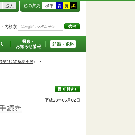
色の変更
拡大
標準
青
黄
黒
ト内検索
県政・
り
組織・業務
お知らせ情報
条第1項(名称変更等)
>
班
平成23年05月02日
印刷する