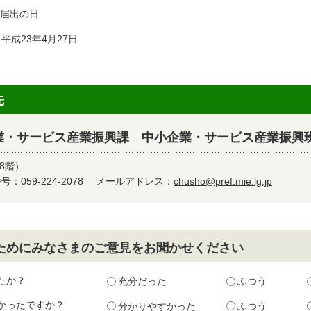
 届出の日
成23年4月27日
先
業・サービス産業振興課 中小企業・サービス産業振興
8階）
：059-224-2078
メールアドレス：
chusho@pref.mie.lg.jp
ためにみなさまのご意見をお聞かせください
たか？
充分だった
ふつう
かったですか？
分かりやすかった
ふつう