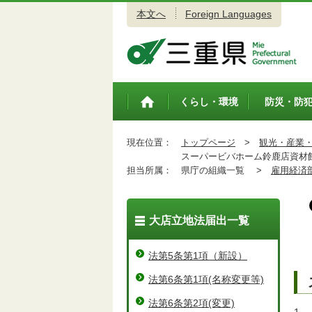
本文へ
Foreign Languages
三重県公式ウェブサイト
くらし・環境
防災・防
トップペ
ージ
現在位置：
トップページ
>
観光・産業
スーパービバホーム鈴鹿店資材
担当所属：
県庁の組織一覧 >
雇用経済
大店立地法届出一覧
法第5条第1項（新設）
法第6条第1項(名称変更等)
法第6条第2項(変更)