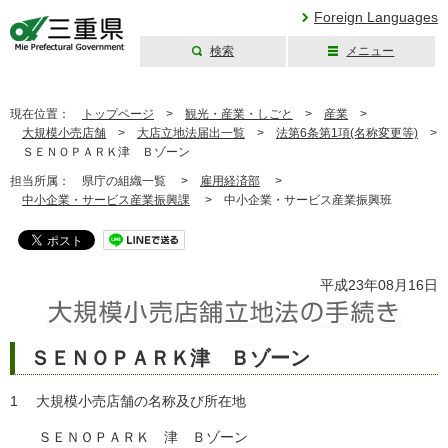
Foreign Languages
検索
メニュー
三重県公式ウェブ
サイト
現在位置：
トップページ
>
観光・産業・しごと
>
産業
>
大規模小売店舗
>
大店立地法届出一覧
>
法第6条第1項(名称変更等)
>
ＳＥＮＯＰＡＲＫ津 Ｂゾーン
担当所属：
県庁の組織一覧 >
雇用経済部
>
中小企業・サービス産業振興課
>
中小企業・サービス産業振興班
平成23年08月16日
ＳＥＮＯＰＡＲＫ津 Ｂゾーン
1 大規模小売店舗の名称及び所在地
ＳＥＮＯＰＡＲＫ 津 Ｂゾーン