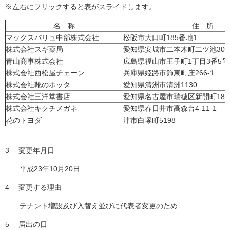
※左右にフリックすると表がスライドします。
名 称
住 所
マックスバリュ中部株式会社
松阪市大口町185番地1
株式会社スギ薬局
愛知県安城市二本木町二ツ池30-1
青山商事株式会社
広島県福山市王子町1丁目3番5号
株式会社西松屋チェーン
兵庫県姫路市飾東町庄266-1
株式会社靴のホッタ
愛知県清洲市清洲1130
株式会社三洋堂書店
愛知県名古屋市瑞穂区新開町18-2
株式会社キクチメガネ
愛知県春日井市高森台4-11-1
花のトヨダ
津市白塚町5198
3 変更年月日
平成23年10月20日
4 変更する理由
テナント増設及び入替え並びに代表者変更のため
5 届出の日