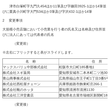
津市白塚町字九門久454ほか11筆及び字鎌田3925-1ほか14筆並
びに栗真小川町字大門534ほか3筆及び字沢432-1ほか14筆
2 変更事項
大規模小売店舗において小売業を行う者の氏名又は名称及び住所並
びに法人にあっては代表者の氏名
（変更前）
※左右にフリックすると表がスライドします。
名 称
住 所
マックスバリュ中部株式会社
松阪市大口町185番地1
株式会社スギ薬局
愛知県安城市二本木町二ツ池30-1
青山商事株式会社
広島県福山市王子町1丁目3番5号
株式会社西松屋チェーン
兵庫県姫路市飾東町庄266-1
株式会社靴のホッタ
愛知県清洲市清洲1130
株式会社三洋堂書店
愛知県名古屋市瑞穂区新開町18-2
（変更後）