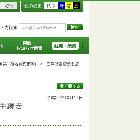
色の変更
拡大
標準
青
黄
黒
ト内検索
県政・
り
組織・業務
お知らせ情報
条第1項(名称変更等)
>
三洋堂書店桑名店
班
平成24年10月19日
印刷する