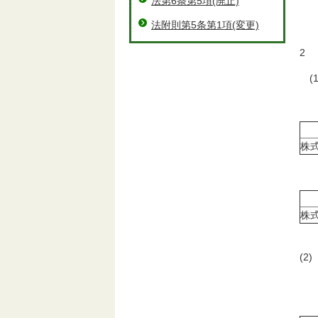
法第6条第5項(廃止)
三
法附則第5条第1項(変更)
桑
2
(
（
株
（
株
(
代
（