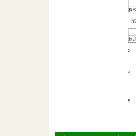
株
（
株
3
平
4
2
2
5
平