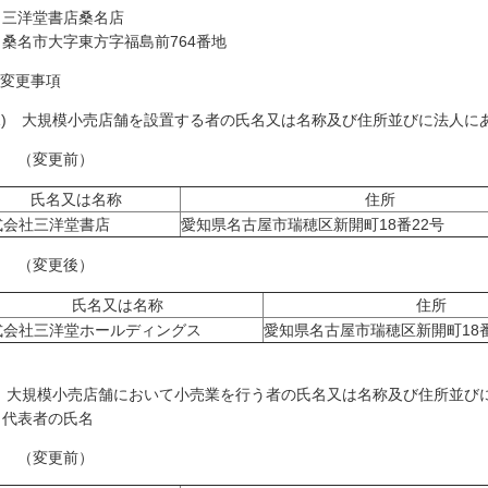
洋堂書店桑名店
名市大字東方字福島前764番地
 変更事項
1) 大規模小売店舗を設置する者の氏名又は名称及び住所並びに法人に
変更前）
氏名又は名称
住所
式会社三洋堂書店
愛知県名古屋市瑞穂区新開町18番22号
変更後）
氏名又は名称
住所
式会社三洋堂ホールディングス
愛知県名古屋市瑞穂区新開町18番
2) 大規模小売店舗において小売業を行う者の氏名又は名称及び住所並び
表者の氏名
変更前）