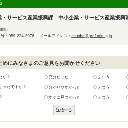
先
業・サービス産業振興課 中小企業・サービス産業振興
8階）
：059-224-2078
メールアドレス：
chusho@pref.mie.lg.jp
ためにみなさまのご意見をお聞かせください
たか？
充分だった
ふつう
かったですか？
分かりやすかった
ふつう
？
すぐに見つかった
ふつう