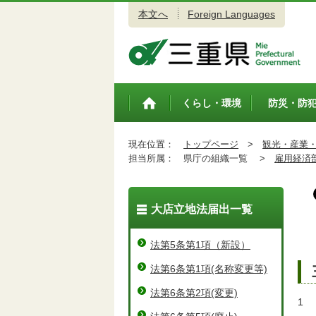
本文へ
Foreign Languages
三重県公式ウェブサイト
くらし・環境
防災・防
トップペ
ージ
現在位置：
トップページ
>
観光・産業
担当所属：
県庁の組織一覧 >
雇用経済
大店立地法届出一覧
法第5条第1項（新設）
法第6条第1項(名称変更等)
法第6条第2項(変更)
1