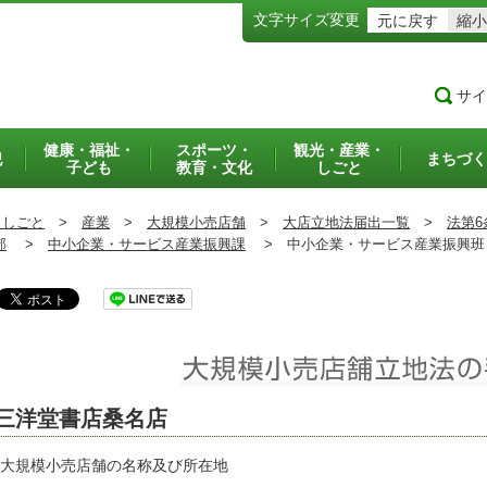
文字サイズ変更
元に戻す
縮小
サイ
健康・福祉・
スポーツ・
観光・産業・
犯
まちづく
子ども
教育・文化
しごと
・しごと
>
産業
>
大規模小売店舗
>
大店立地法届出一覧
>
法第6
部
>
中小企業・サービス産業振興課
>
中小企業・サービス産業振興
三洋堂書店桑名店
 大規模小売店舗の名称及び所在地