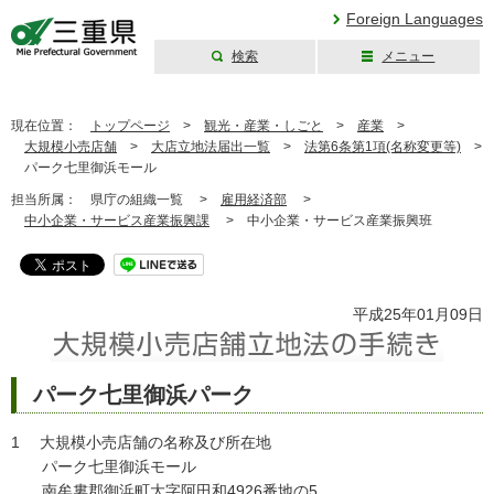
Foreign Languages
検索
メニュー
三重県公式ウェブ
サイト
現在位置：
トップページ
>
観光・産業・しごと
>
産業
>
大規模小売店舗
>
大店立地法届出一覧
>
法第6条第1項(名称変更等)
>
パーク七里御浜モール
担当所属：
県庁の組織一覧 >
雇用経済部
>
中小企業・サービス産業振興課
>
中小企業・サービス産業振興班
平成25年01月09日
パーク七里御浜パーク
1 大規模小売店舗の名称及び所在地
パーク七里御浜モール
南牟婁郡御浜町大字阿田和4926番地の5