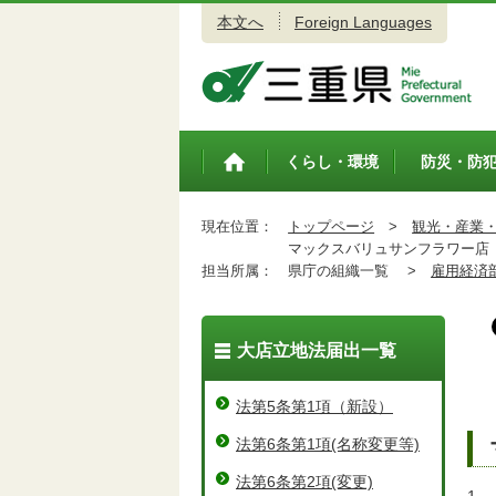
本文へ
Foreign Languages
三重県公式ウェブサイト
くらし・環境
防災・防
トップペ
ージ
現在位置：
トップページ
>
観光・産業
マックスバリュサンフラワー店
担当所属：
県庁の組織一覧 >
雇用経済
大店立地法届出一覧
法第5条第1項（新設）
法第6条第1項(名称変更等)
法第6条第2項(変更)