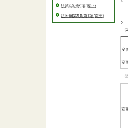
1
法第6条第5項(廃止)
マ
松
法附則第5条第1項(変更)
2
(
変
変
(
変