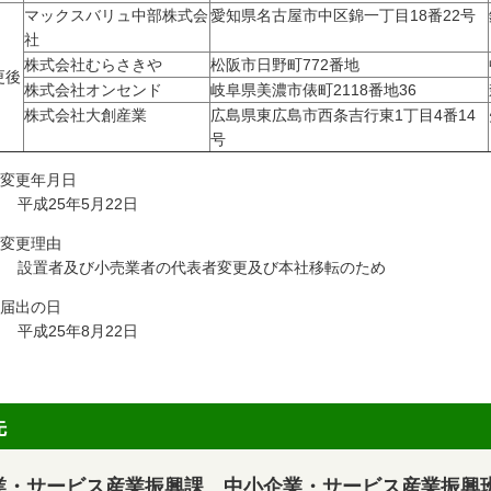
マックスバリュ中部株式会
愛知県名古屋市中区錦一丁目18番22号
社
株式会社むらさきや
松阪市日野町772番地
更後
株式会社オンセンド
岐阜県美濃市俵町2118番地36
株式会社大創産業
広島県東広島市西条吉行東1丁目4番14
号
 変更年月日
成25年5月22日
 変更理由
置者及び小売業者の代表者変更及び本社移転のため
 届出の日
成25年8月22日
先
業・サービス産業振興課 中小企業・サービス産業振興