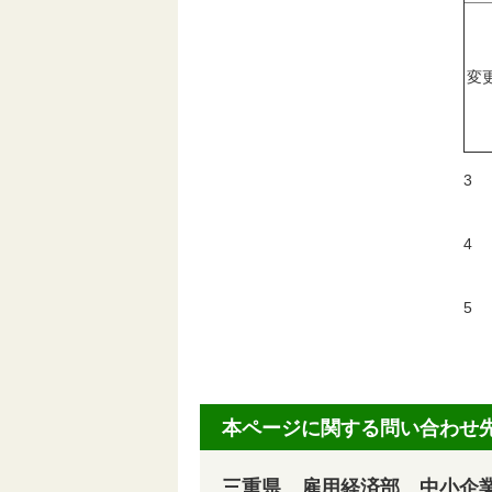
変
3
平
4
設
5
平
本ページに関する問い合わせ
三重県 雇用経済部 中小企