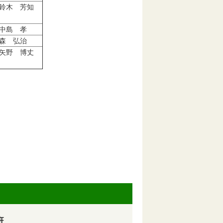
鈴木 芳知
中島 孝
森 弘治
矢野 博丈
班