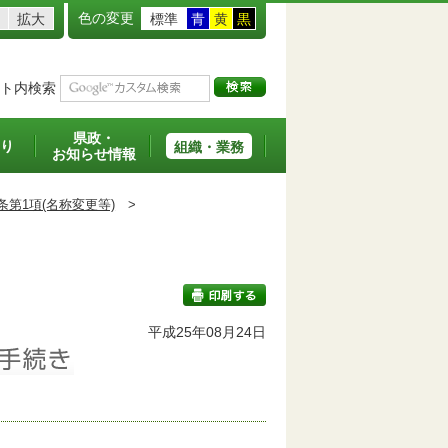
色の変更
拡大
標準
青
黄
黒
ト内検索
県政・
り
組織・業務
お知らせ情報
条第1項(名称変更等)
>
班
平成25年08月24日
印刷する