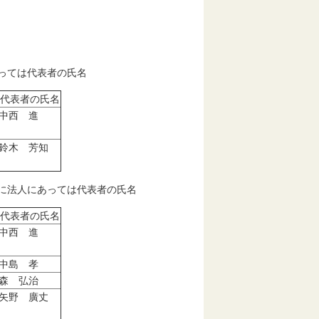
あっては代表者の氏名
代表者の氏名
中西 進
鈴木 芳知
びに法人にあっては代表者の氏名
代表者の氏名
中西 進
中島 孝
森 弘治
矢野 廣丈