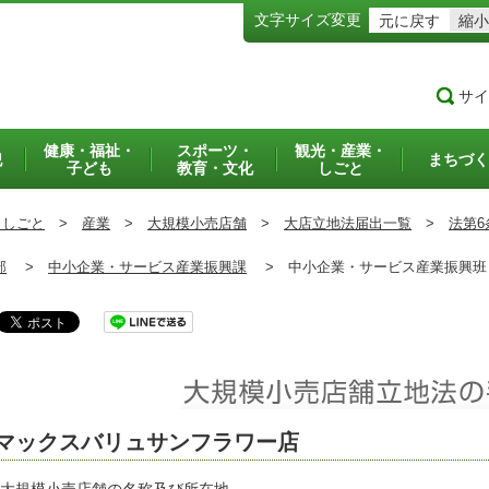
文字サイズ変更
元に戻す
縮小
サイ
健康・福祉・
スポーツ・
観光・産業・
犯
まちづく
子ども
教育・文化
しごと
・しごと
>
産業
>
大規模小売店舗
>
大店立地法届出一覧
>
法第6
部
>
中小企業・サービス産業振興課
>
中小企業・サービス産業振興
マックスバリュサンフラワー店