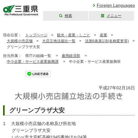
Foreign Languages
検索
メニュー
三重県公式ウェブ
サイト
現在位置：
トップページ
>
観光・産業・しごと
>
産業
>
大規模小売店舗
>
大店立地法届出一覧
>
法第6条第1項(名称変更等)
>
グリーンプラザ大安
担当所属：
県庁の組織一覧 >
雇用経済部
>
中小企業・サービス産業振興課
>
中小企業・サービス産業振興班
ツイート
平成27年02月16日
グリーンプラザ大安
1 大規模小売店舗の名称及び所在地
グリーンプラザ大安
いなべ市大安町高柳1945番地ほか24筆