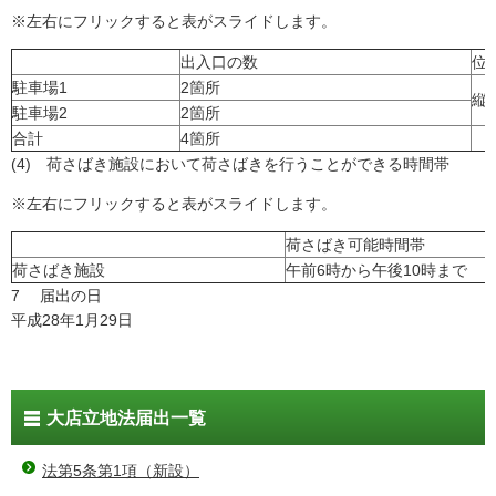
※左右にフリックすると表がスライドします。
出入口の数
位
駐車場1
2箇所
縦
駐車場2
2箇所
合計
4箇所
(4) 荷さばき施設において荷さばきを行うことができる時間帯
※左右にフリックすると表がスライドします。
荷さばき可能時間帯
荷さばき施設
午前6時から午後10時まで
7 届出の日
平成28年1月29日
大店立地法届出一覧
法第5条第1項（新設）