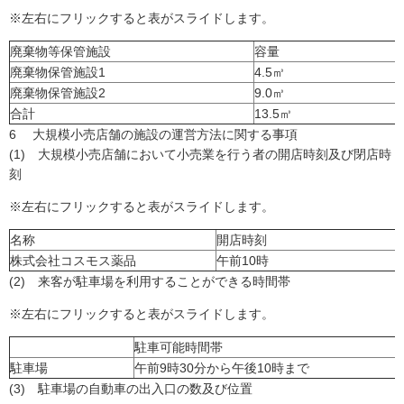
※左右にフリックすると表がスライドします。
廃棄物等保管施設
容量
廃棄物保管施設1
4.5㎥
廃棄物保管施設2
9.0㎥
合計
13.5㎥
6 大規模小売店舗の施設の運営方法に関する事項
(1) 大規模小売店舗において小売業を行う者の開店時刻及び閉店時
刻
※左右にフリックすると表がスライドします。
名称
開店時刻
株式会社コスモス薬品
午前10時
(2) 来客が駐車場を利用することができる時間帯
※左右にフリックすると表がスライドします。
駐車可能時間帯
駐車場
午前9時30分から午後10時まで
(3) 駐車場の自動車の出入口の数及び位置