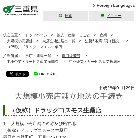
Foreign Languages
検索
メニュー
三重県公式ウェブ
サイト
現在位置：
トップページ
>
観光・産業・しごと
>
産業
>
大規模小売店舗
>
大店立地法届出一覧
>
法第5条第1項（新設）
>
（仮称）ドラッグコスモス生桑店
担当所属：
県庁の組織一覧 >
雇用経済部
>
中小企業・サービス産業振興課
>
中小企業・サービス産業振興班
平成28年01月29日
（仮称）ドラッグコスモス生桑店
1 大規模小売店舗の名称及び所在地
（仮称）ドラッグコスモス生桑店
四日市市野田町一丁目965-1ほか