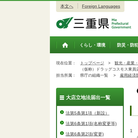
本文へ
Foreign Languages
三重県公式ウェブサイト
くらし・環境
防災・防
トップペ
ージ
現在位置：
トップページ
>
観光・産業
（仮称）ドラッグコスモス東員
担当所属：
県庁の組織一覧 >
雇用経済
大店立地法届出一覧
法第5条第1項（新設）
法第6条第1項(名称変更等)
1
法第6条第2項(変更)
（