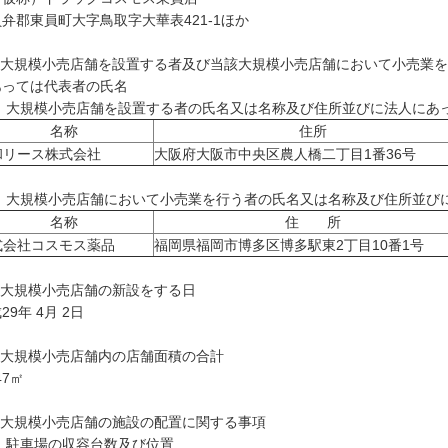
弁郡東員町大字鳥取字大華表421-1ほか
 大規模小売店舗を設置する者及び当該大規模小売店舗において小売業
あっては代表者の氏名
1) 大規模小売店舗を設置する者の氏名又は名称及び住所並びに法人にあ
名称
住所
和リース株式会社
大阪府大阪市中央区農人橋二丁目1番36号
2) 大規模小売店舗において小売業を行う者の氏名又は名称及び住所並び
名称
住 所
式会社コスモス薬品
福岡県福岡市博多区博多駅東2丁目10番1号
 大規模小売店舗の新設をする日
29年 4月 2日
 大規模小売店舗内の店舗面積の合計
47㎡
 大規模小売店舗の施設の配置に関する事項
) 駐車場の収容台数及び位置