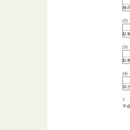
株
(2
駐
(3
駐
(
荷
7
平成