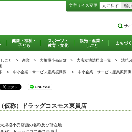
文字サイズ変更
元に戻す
縮小
サイ
健康・福祉・
スポーツ・
観光・産業・
犯
まちづく
子ども
教育・文化
しごと
・しごと
>
産業
>
大規模小売店舗
>
大店立地法届出一覧
>
法第5
店
部
>
中小企業・サービス産業振興課
>
中小企業・サービス産業振興
（仮称）ドラッグコスモス東員店
 大規模小売店舗の名称及び所在地
仮称）ドラッグコスモス東員店