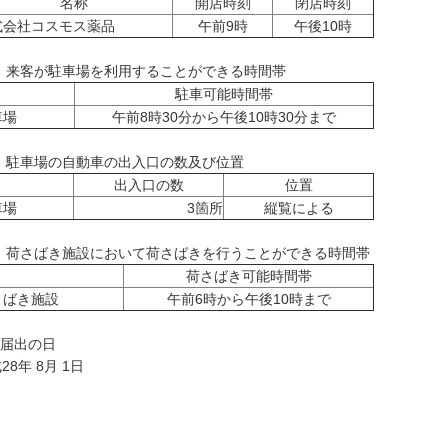
名称
開店時刻
閉店時刻
式会社コスモス薬品
午前9時
午後10時
) 来客が駐車場を利用することができる時間帯
駐車可能時間帯
車場
午前8時30分から午後10時30分まで
) 駐車場の自動車の出入口の数及び位置
出入口の数
位置
車場
3箇所
縦覧による
4) 荷さばき施設において荷さばきを行うことができる時間帯
荷さばき可能時間帯
さばき施設
午前6時から午後10時まで
 届出の日
28年 8月 1日