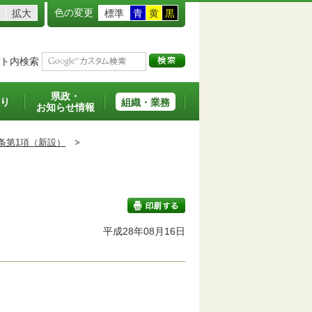
色の変更
拡大
標準
青
黄
黒
ト内検索
県政・
り
組織・業務
お知らせ情報
条第1項（新設）
>
班
平成28年08月16日
印刷する