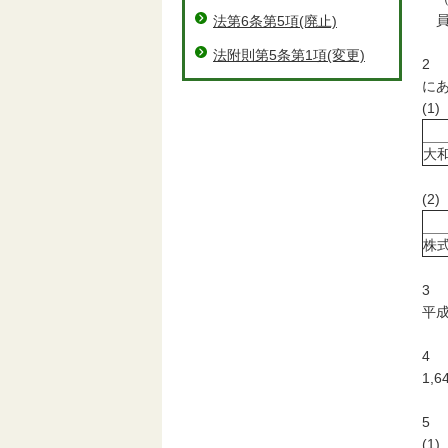
員
法第6条第5項(廃止)
法附則第5条第1項(変更)
2
に
(
大
(
株
3
平成
4
1,6
5
(1