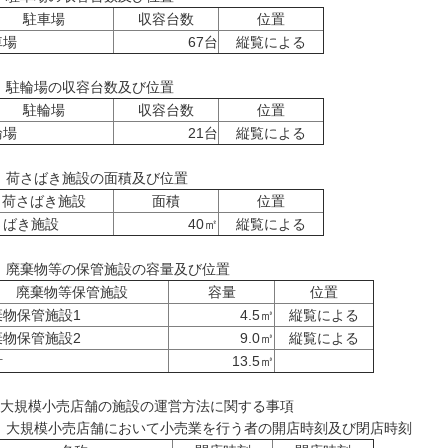
駐車場
収容台数
位置
車場
67台
縦覧による
) 駐輪場の収容台数及び位置
駐輪場
収容台数
位置
輪場
21台
縦覧による
) 荷さばき施設の面積及び位置
荷さばき施設
面積
位置
さばき施設
40㎡
縦覧による
) 廃棄物等の保管施設の容量及び位置
廃棄物等保管施設
容量
位置
棄物保管施設1
4.5㎥
縦覧による
棄物保管施設2
9.0㎥
縦覧による
計
13.5㎥
 大規模小売店舗の施設の運営方法に関する事項
1) 大規模小売店舗において小売業を行う者の開店時刻及び閉店時刻