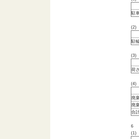
駐
(2
駐
(3
荷
(4
廃
廃
合
6
(