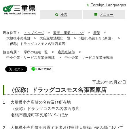
Foreign Languages
検索
メニュー
三重県公式ウェブ
サイト
現在位置：
トップページ
>
観光・産業・しごと
>
産業
>
大規模小売店舗
>
大店立地法届出一覧
>
法第5条第1項（新設）
>
（仮称）ドラッグコスモス名張西原店
担当所属：
県庁の組織一覧 >
雇用経済部
>
中小企業・サービス産業振興課
>
中小企業・サービス産業振興班
平成28年09月27日
（仮称）ドラッグコスモス名張西原店
1 大規模小売店舗の名称及び所在地
（仮称）ドラッグコスモス名張西原店
名張市西原町字長尾2619-1ほか
2 大規模小売店舗を設置する者及び当該大規模小売店舗において