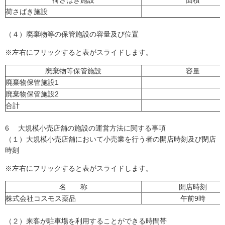
荷さばき施設
面積
荷さばき施設
（４）廃棄物等の保管施設の容量及び位置
※左右にフリックすると表がスライドします。
廃棄物等保管施設
容量
廃棄物保管施設1
廃棄物保管施設2
合計
1
6 大規模小売店舗の施設の運営方法に関する事項
（１）大規模小売店舗において小売業を行う者の開店時刻及び閉店
時刻
※左右にフリックすると表がスライドします。
名 称
開店時刻
株式会社コスモス薬品
午前9時
（２）来客が駐車場を利用することができる時間帯