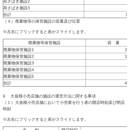
荷さばき施設2
荷さばき施設3
合計
3
（４）廃棄物等の保管施設の容量及び位置
※左右にフリックすると表がスライドします。
廃棄物等保管施設
容 量
廃棄物保管施設1
22
廃棄物保管施設2
14
廃棄物保管施設3
6
廃棄物保管施設4
5
廃棄物保管施設5
1
合計
49
6 大規模小売店舗の施設の運営方法に関する事項
（１）大規模小売店舗において小売業を行う者の開店時刻及び閉店
時刻
※左右にフリックすると表がスライドします。