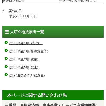
荷さばき施設3
午前6時から午前7時まで
7 届出の日
平成28年11月30日
大店立地法届出一覧
法第5条第1項（新設）
法第6条第1項(名称変更等)
法第6条第2項(変更)
法第6条第5項(廃止)
法附則第5条第1項(変更)
本ページに関する問い合わせ先
三重県 雇用経済部 中小企業・サービス産業振興課