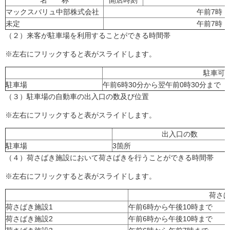
名 称
開店時刻
マックスバリュ中部株式会社
午前7時
未定
午前7時
（２）来客が駐車場を利用することができる時間帯
※左右にフリックすると表がスライドします。
駐車可
駐車場
午前6時30分から翌午前0時30分まで
（３）駐車場の自動車の出入口の数及び位置
※左右にフリックすると表がスライドします。
出入口の数
駐車場
3箇所
（４）荷さばき施設において荷さばきを行うことができる時間帯
※左右にフリックすると表がスライドします。
荷さ
荷さばき施設1
午前6時から午後10時まで
荷さばき施設2
午前6時から午後10時まで