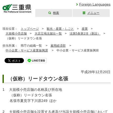
Foreign Languages
検索
メニュー
三重県公式ウェブ
サイト
現在位置：
トップページ
>
観光・産業・しごと
>
産業
>
大規模小売店舗
>
大店立地法届出一覧
>
法第5条第1項（新設）
>
（仮称）リードタウン名張
担当所属：
県庁の組織一覧 >
雇用経済部
>
中小企業・サービス産業振興課
>
中小企業・サービス産業振興班
平成28年12月20日
（仮称）リードタウン名張
1 大規模小売店舗の名称及び所在地
（仮称）リードタウン名張
名張市夏見字下川原249 ほか
2 大規模小売店舗を設置する者及び当該大規模小売店舗において