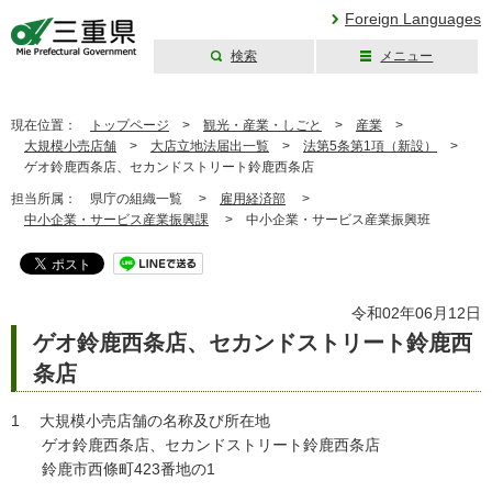
Foreign Languages
検索
メニュー
三重県公式ウェブ
サイト
現在位置：
トップページ
>
観光・産業・しごと
>
産業
>
大規模小売店舗
>
大店立地法届出一覧
>
法第5条第1項（新設）
>
ゲオ鈴鹿西条店、セカンドストリート鈴鹿西条店
担当所属：
県庁の組織一覧 >
雇用経済部
>
中小企業・サービス産業振興課
>
中小企業・サービス産業振興班
令和02年06月12日
ゲオ鈴鹿西条店、セカンドストリート鈴鹿西
条店
1 大規模小売店舗の名称及び所在地
ゲオ鈴鹿西条店、セカンドストリート鈴鹿西条店
鈴鹿市西條町423番地の1