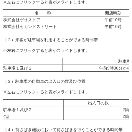
※左右にフリックすると表がスライドします。
名 称
開店時刻
株式会社ゲオストア
午前10時
株式会社セカンドストリート
午前10時
（２）来客が駐車場を利用することができる時間帯
※左右にフリックすると表がスライドします。
駐車可
駐車場１及び２
午前9時30分から
（３）駐車場の自動車の出入口の数及び位置
※左右にフリックすると表がスライドします。
出入口の数
駐車場１及び２
2箇
合計
2箇
（４）荷さばき施設において荷さばきを行うことができる時間帯