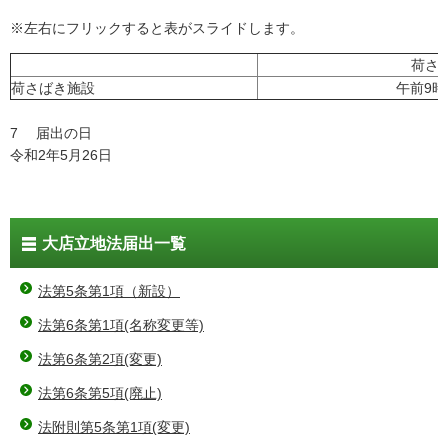
※左右にフリックすると表がスライドします。
荷さ
荷さばき施設
午前9時
7 届出の日
令和2年5月26日
大店立地法届出一覧
法第5条第1項（新設）
法第6条第1項(名称変更等)
法第6条第2項(変更)
法第6条第5項(廃止)
法附則第5条第1項(変更)