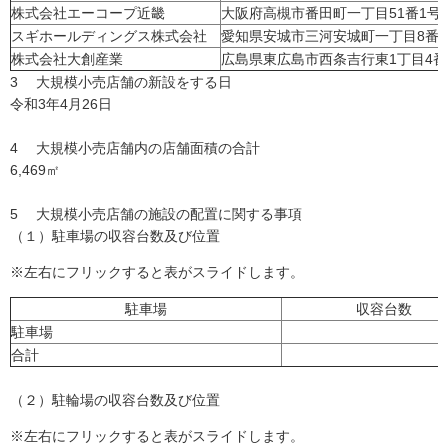
株式会社エーコープ近畿
大阪府高槻市番田町一丁目51番1号
スギホールディングス株式会社
愛知県安城市三河安城町一丁目8番地
株式会社大創産業
広島県東広島市西条吉行東1丁目4番
3 大規模小売店舗の新設をする日
令和3年4月26日
4 大規模小売店舗内の店舗面積の合計
6,469㎡
5 大規模小売店舗の施設の配置に関する事項
（１）駐車場の収容台数及び位置
※左右にフリックすると表がスライドします。
駐車場
収容台数
駐車場
合計
（２）駐輪場の収容台数及び位置
※左右にフリックすると表がスライドします。