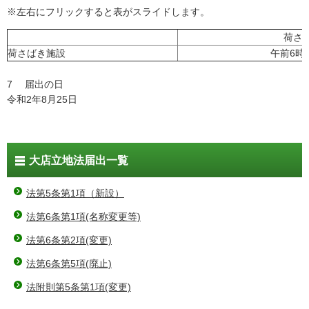
※左右にフリックすると表がスライドします。
荷さ
荷さばき施設
午前6時
7 届出の日
令和2年8月25日
大店立地法届出一覧
法第5条第1項（新設）
法第6条第1項(名称変更等)
法第6条第2項(変更)
法第6条第5項(廃止)
法附則第5条第1項(変更)