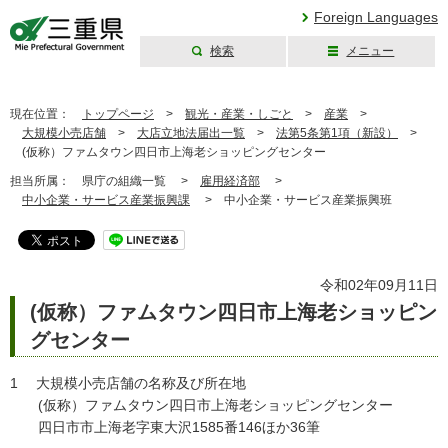
Foreign Languages
検索
メニュー
三重県公式ウェブ
サイト
現在位置：
トップページ
>
観光・産業・しごと
>
産業
>
大規模小売店舗
>
大店立地法届出一覧
>
法第5条第1項（新設）
>
(仮称）ファムタウン四日市上海老ショッピングセンター
担当所属：
県庁の組織一覧 >
雇用経済部
>
中小企業・サービス産業振興課
>
中小企業・サービス産業振興班
令和02年09月11日
(仮称）ファムタウン四日市上海老ショッピン
グセンター
1 大規模小売店舗の名称及び所在地
(仮称）ファムタウン四日市上海老ショッピングセンター
四日市市上海老字東大沢1585番146ほか36筆