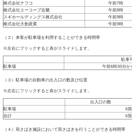
株式会社ナフコ
午前7時
株式会社エーコープ近畿
午前8時
スギホールディングス株式会社
午前9時
株式会社大創産業
午前9時
（２）来客が駐車場を利用することができる時間帯
※左右にフリックすると表がスライドします。
駐車可
駐車場
午前6時30分から
（３）駐車場の自動車の出入口の数及び位置
※左右にフリックすると表がスライドします。
出入口の数
駐車場
6箇
合計
6箇
（４）荷さばき施設において荷さばきを行うことができる時間帯