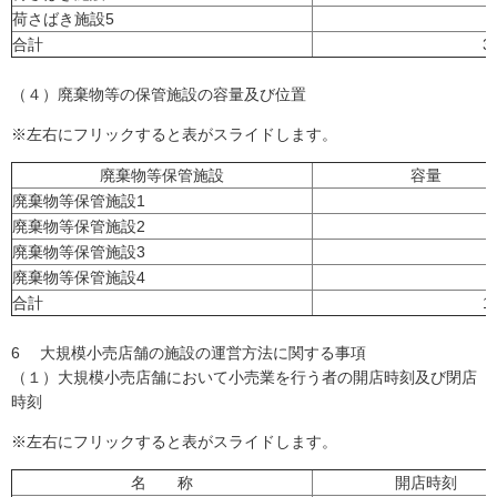
荷さばき施設5
合計
3
（４）廃棄物等の保管施設の容量及び位置
※左右にフリックすると表がスライドします。
廃棄物等保管施設
容量
廃棄物等保管施設1
廃棄物等保管施設2
廃棄物等保管施設3
廃棄物等保管施設4
合計
1
6 大規模小売店舗の施設の運営方法に関する事項
（１）大規模小売店舗において小売業を行う者の開店時刻及び閉店
時刻
※左右にフリックすると表がスライドします。
名 称
開店時刻