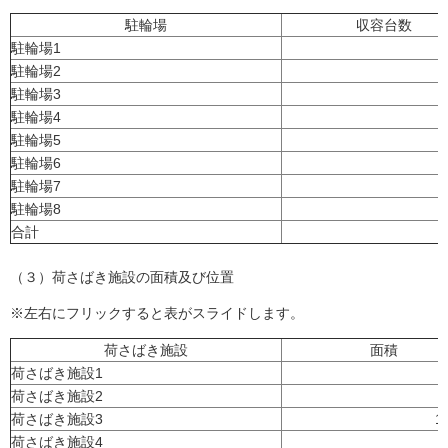
駐輪場
収容台数
駐輪場1
駐輪場2
駐輪場3
駐輪場4
駐輪場5
駐輪場6
駐輪場7
駐輪場8
合計
（３）荷さばき施設の面積及び位置
※左右にフリックすると表がスライドします。
荷さばき施設
面積
荷さばき施設1
荷さばき施設2
荷さばき施設3
1
荷さばき施設4