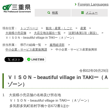
Foreign Languages
検索
メニュー
三重県公式ウェブ
サイト
現在位置：
トップページ
>
観光・産業・しごと
>
産業
>
大規模小売店舗
>
大店立地法届出一覧
>
法第5条第1項（新設）
>
ＶＩＳＯＮ－beautiful village in TAKIー（Ａゾーン）
担当所属：
県庁の組織一覧 >
雇用経済部
>
中小企業・サービス産業振興課
>
中小企業・サービス産業振興班
令和02年09月29日
ＶＩＳＯＮ－beautiful village in TAKIー（Ａ
ゾーン）
1 大規模小売店舗の名称及び所在地
ＶＩＳＯＮ－beautiful village in TAKIー（Ａゾーン）
多気郡多気町前村字橋ケ谷672番1ほか