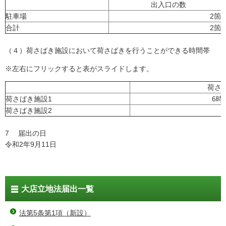
出入口の数
駐車場
2箇
合計
2箇
（４）荷さばき施設において荷さばきを行うことができる時間帯
※左右にフリックすると表がスライドします。
荷さ
荷さばき施設1
6時
荷さばき施設2
7 届出の日
令和2年9月11日
大店立地法届出一覧
法第5条第1項（新設）