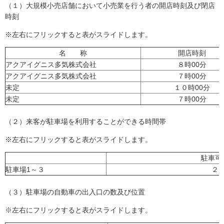
（１）大規模小売店舗において小売業を行う者の開店時刻及び閉店
時刻
※左右にフリックすると表がスライドします。
名 称
開店時刻
アクアイグニス多気株式会社
８時00分
アクアイグニス多気株式会社
７時00分
未定
１０時00分
未定
７時00分
（２）来客が駐車場を利用することができる時間帯
※左右にフリックすると表がスライドします。
駐車可
駐車場1～３
２
（３）駐車場の自動車の出入口の数及び位置
※左右にフリックすると表がスライドします。