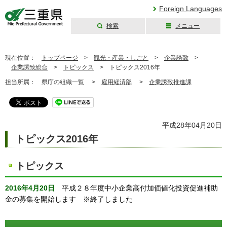
Foreign Languages
検索
メニュー
三重県公式ウェブ
サイト
現在位置：
トップページ
>
観光・産業・しごと
>
企業誘致
>
企業誘致総合
>
トピックス
>
トピックス2016年
担当所属：
県庁の組織一覧 >
雇用経済部
>
企業誘致推進課
平成28年04月20日
トピックス2016年
トピックス
2016年4月20日
平成２８年度中小企業高付加価値化投資促進補助
金の募集を開始します ※終了しました